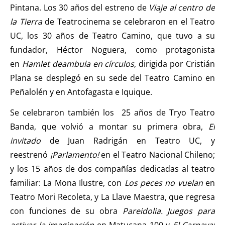
Pintana. Los 30 años del estreno de
Viaje al centro de
la Tierra
de Teatrocinema se celebraron en el Teatro
UC, los 30 años de Teatro Camino, que tuvo a su
fundador, Héctor Noguera, como protagonista
en
Hamlet deambula en círculos
, dirigida por Cristián
Plana se desplegó en su sede del Teatro Camino en
Peñalolén y en Antofagasta e Iquique.
Se celebraron también los 25 años de Tryo Teatro
Banda, que volvió a montar su primera obra,
El
invitado
de Juan Radrigán en Teatro UC, y
reestrenó
¡Parlamento!
en el Teatro Nacional Chileno;
y los 15 años de dos compañías dedicadas al teatro
familiar: La Mona Ilustre, con
Los peces no vuelan
en
Teatro Mori Recoleta, y La Llave Maestra, que regresa
con funciones de su obra
Pareidolia. Juegos para
activar la imaginación
en Matucana 100 y
El Carnaval