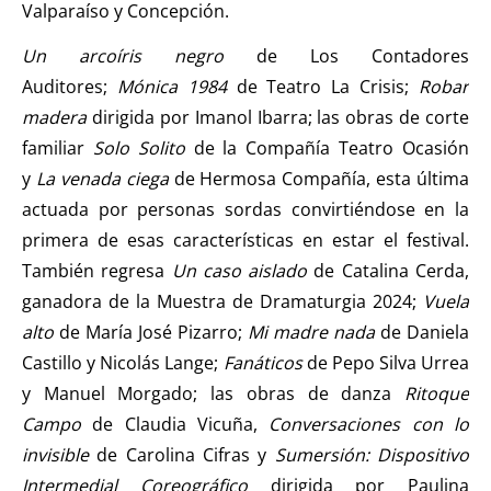
Valparaíso y Concepción.
Un arcoíris negro
de Los Contadores
Auditores;
Mónica 1984
de Teatro La Crisis;
Robar
madera
dirigida por Imanol Ibarra; las obras de corte
familiar
Solo Solito
de la Compañía Teatro Ocasión
y
La venada ciega
de Hermosa Compañía, esta última
actuada por personas sordas convirtiéndose en la
primera de esas características en estar el festival.
También regresa
Un caso aislado
de Catalina Cerda,
ganadora de la Muestra de Dramaturgia 2024;
Vuela
alto
de María José Pizarro;
Mi madre nada
de Daniela
Castillo y Nicolás Lange;
Fanáticos
de Pepo Silva Urrea
y Manuel Morgado; las obras de danza
Ritoque
Campo
de Claudia Vicuña,
Conversaciones con lo
invisible
de Carolina Cifras y
Sumersión: Dispositivo
Intermedial Coreográfico
dirigida por Paulina