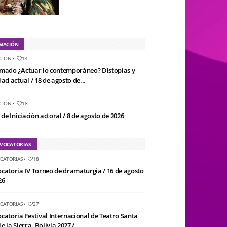
MACIÓN
CIÓN
•
14
mado ¿Actuar lo contemporáneo? Distopías y
ad actual / 18 de agosto de...
CIÓN
•
18
 de Iniciación actoral / 8 de agosto de 2026
VOCATORIAS
CATORIAS
•
18
catoria IV Torneo de dramaturgia / 16 de agosto
26
CATORIAS
•
27
catoria Festival Internacional de Teatro Santa
e la Sierra, Bolivia 2027 /...