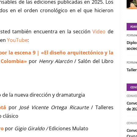
sables de las ediciones publicadas en 2025. Los
dos en el orden cronológico en el que hicieron
FOR
 usted también encuentra en la sección
Video
de
FORMA
 en
YouTube
:
Diplo
socied
r la escena 9 | «El diseño arquitectónico y la
e Colombia»
por
Henry Alarcón
/ Salón del Libro
FORMA
Taller
CON
o de la nueva dirección y dramaturgia
CONVO
Convo
otá
por
José Vicente Ortega Ricaurte
/ Talleres
de 20
 clásico
CONVO
ro
por
Gigio Giraldo /
Ediciones Mulato
Convo
Cruz d