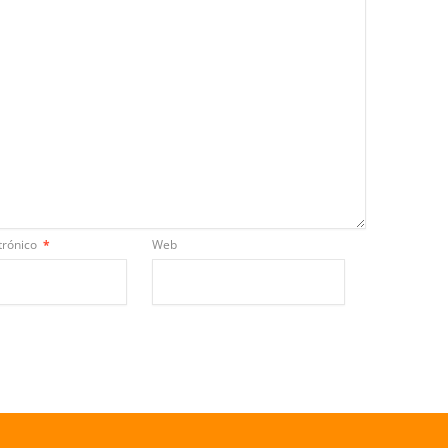
trónico
*
Web