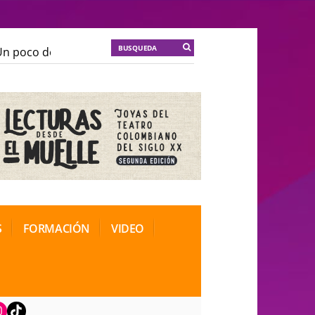
 poco de locura para la cordura
KT :: |
Soma Mnemosi
 poco de locura para la cordura
KT :: |
Soma Mnemosi
onal de Teatro Rosa
onal de Teatro Rosa
S
FORMACIÓN
VIDEO
book
nstagram
TikTok