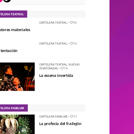
TELERA TEATRAL
CARTELERA TEATRAL
•
10
utores materiales
CARTELERA TEATRAL
•
13
 tentación
CARTELERA TEATRAL
,
NUEVAS
TEMPORADAS
•
14
La escena invertida
TELERA FAMILIAR
CARTELERA FAMILIAR
•
11
La profecía del frailejón