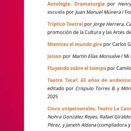
Antología. Dramaturgia
por
Henry
escuela
por
Juan Manuel Múnera
/ Fo
Tríptico Teatral
por
Jorge Herrera, Ca
promoción de la Cultura y las Artes d
Mientras el mundo gira
por Carlos G
Jaison
por
Martín Elías Monsalve
/ Mi
Fluyendo sobre el tiempo
por Camilo 
Teatro Tecal: 43 años de andanzas 
editado por
Críspulo Torres B.
y
Móni
2025
Cinco unipersonales. Teatro La Can
Nohra González Reyes, Rafael Giraldo 
Pérez, y Janeth Aldana
(compiladora y e