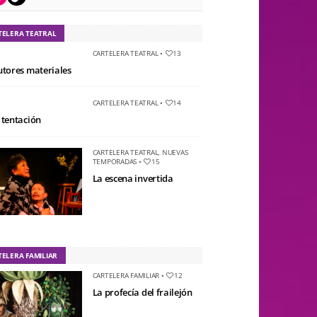
TELERA TEATRAL
CARTELERA TEATRAL
•
13
utores materiales
CARTELERA TEATRAL
•
14
 tentación
CARTELERA TEATRAL
,
NUEVAS
TEMPORADAS
•
15
La escena invertida
TELERA FAMILIAR
CARTELERA FAMILIAR
•
12
La profecía del frailejón