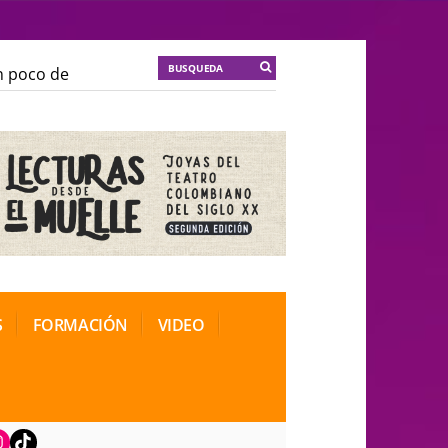
co de locura para la cordura
KT :: |
Soma Mnemosine
co de locura para la cordura
KT :: |
Soma Mnemosine
al de Teatro Rosa
al de Teatro Rosa
S
FORMACIÓN
VIDEO
book
nstagram
TikTok