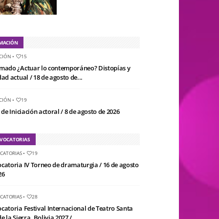
MACIÓN
CIÓN
•
15
mado ¿Actuar lo contemporáneo? Distopías y
ad actual / 18 de agosto de...
CIÓN
•
19
 de Iniciación actoral / 8 de agosto de 2026
VOCATORIAS
CATORIAS
•
19
catoria IV Torneo de dramaturgia / 16 de agosto
26
CATORIAS
•
28
catoria Festival Internacional de Teatro Santa
e la Sierra, Bolivia 2027 /...