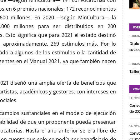
dos en 6 premios nacionales, 172 reconocimientos
.600 millones. En 2020 —según MinCultura— la
.000 millones para ser distribuidos en 200
FOR
. Esto significa que para 2021 el estado destinó
FORMA
e, aproximadamente, 269 estímulos más. Por lo
Diplo
socied
ado a algunos de los estímulos o la cantidad de
sentes en el Manual 2021, ya que también nacen
FORMA
Taller
021 diseñó una amplia oferta de beneficios que
CON
rtistas, académicos y gestores, con intereses en
CONVO
ociales.
Convo
de 20
cambios sustanciales en el modelo de ejecución
osibilidad de que un proponente pueda presentar
CONVO
ocatorias. Hasta el año anterior se era libre de
Convo
 en cuenta que solo se podía ser beneficiario de
Cruz d