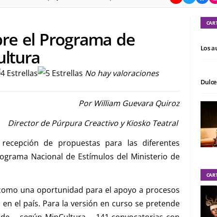
CAR
bre el Programa de
Los a
ultura
No hay valoraciones
Dulce
Por William Guevara Quiroz
Director de Púrpura Creactivo y Kiosko Teatral
 recepción de propuestas para las diferentes
rograma Nacional de Estímulos del Ministerio de
CAR
 como una oportunidad para el apoyo a procesos
n en el país. Para la versión en curso se pretende
o de —según MinCultura— 141 convocatorias con