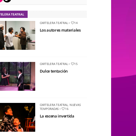
TELERA TEATRAL
CARTELERA TEATRAL
•
14
Los autores materiales
CARTELERA TEATRAL
•
15
Dulce tentación
CARTELERA TEATRAL
,
NUEVAS
TEMPORADAS
•
16
La escena invertida