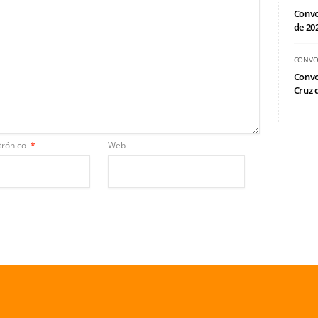
Convo
de 20
CONVO
Convo
Cruz d
trónico
*
Web