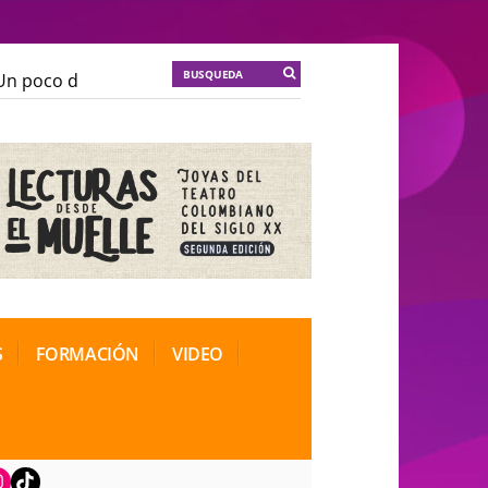
 poco de locura para la cordura
KT :: |
Soma Mnemosi
 poco de locura para la cordura
KT :: |
Soma Mnemosi
ional de Teatro Rosa
ional de Teatro Rosa
S
FORMACIÓN
VIDEO
book
nstagram
TikTok