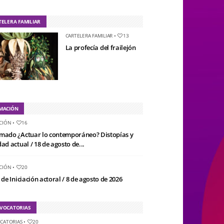
TELERA FAMILIAR
CARTELERA FAMILIAR
•
13
La profecía del frailejón
MACIÓN
CIÓN
•
16
mado ¿Actuar lo contemporáneo? Distopías y
ad actual / 18 de agosto de...
CIÓN
•
20
 de Iniciación actoral / 8 de agosto de 2026
VOCATORIAS
CATORIAS
•
20