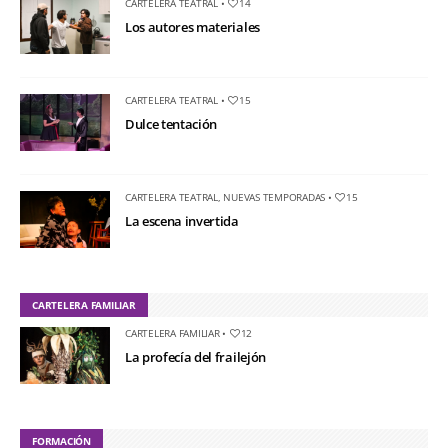
CARTELERA TEATRAL
•
14
Los autores materiales
CARTELERA TEATRAL
•
15
Dulce tentación
CARTELERA TEATRAL
,
NUEVAS TEMPORADAS
•
15
La escena invertida
CARTELERA FAMILIAR
CARTELERA FAMILIAR
•
12
La profecía del frailejón
FORMACIÓN