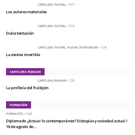
CARTELERA TEATRAL
•
17
Los autores materiales
CARTELERA TEATRAL
•
19
Dulce tentación
CARTELERA TEATRAL
,
NUEVAS TEMPORADAS
•
19
La escena invertida
CARTELERA FAMILIAR
CARTELERA FAMILIAR
•
21
La profecía del frailejón
FORMACIÓN
FORMACIÓN
•
20
Diplomado ¿Actuar lo contemporáneo? Distopías y sociedad actual /
18 de agosto de...