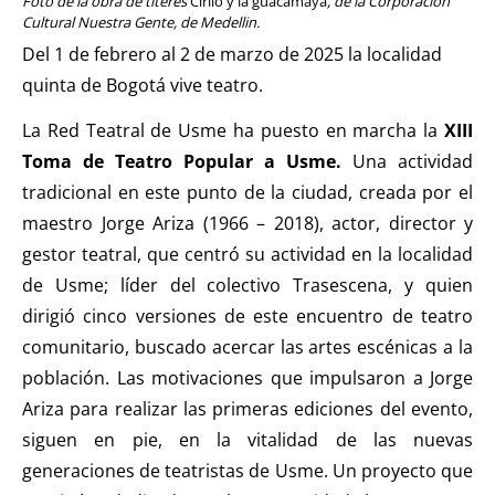
Foto de la obra de títeres
Cirilo y la guacamaya
, de la Corporación
el ratón Bakunin en el
Cultural Nuestra Gente, de Medellin.
último comic
Del 1 de febrero al 2 de marzo de 2025 la localidad
KT :: |
Diplomado
quinta de Bogotá vive teatro.
¿Actuar lo
La Red Teatral de Usme ha puesto en marcha la
XIII
contemporáneo?
Toma de Teatro Popular a Usme.
Una actividad
Distopías y sociedad
tradicional en este punto de la ciudad, creada por el
actual / 18 de agosto
maestro Jorge Ariza (1966 – 2018), actor, director y
de 2026
gestor teatral, que centró su actividad en la localidad
KT :: |
Convocatoria
de Usme;
líder
del colectivo Trasescena, y quien
IV Torneo de
dirigió cinco versiones de este encuentro de teatro
dramaturgia / 16 de
comunitario, buscado acercar las artes escénicas a la
agosto de 2026
población. Las motivaciones que impulsaron a Jorge
KT :: |
XV Festival
Ariza para realizar las primeras ediciones del evento,
Internacional de
siguen en pie, en la vitalidad de las nuevas
Teatro Rosa
generaciones de teatristas de Usme. Un proyecto que