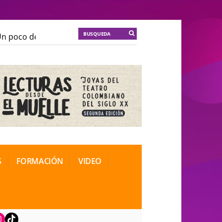
 poco de locura para la cordura
KT :: |
Soma Mnemosi
 poco de locura para la cordura
KT :: |
Soma Mnemosi
onal de Teatro Rosa
onal de Teatro Rosa
S
FORMACIÓN
VIDEO
book
nstagram
TikTok