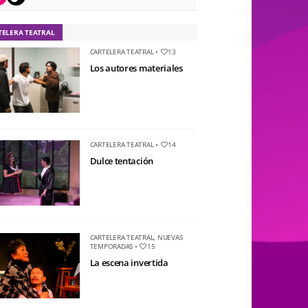
TELERA TEATRAL
CARTELERA TEATRAL
•
13
Los autores materiales
CARTELERA TEATRAL
•
14
Dulce tentación
CARTELERA TEATRAL
,
NUEVAS
TEMPORADAS
•
15
La escena invertida