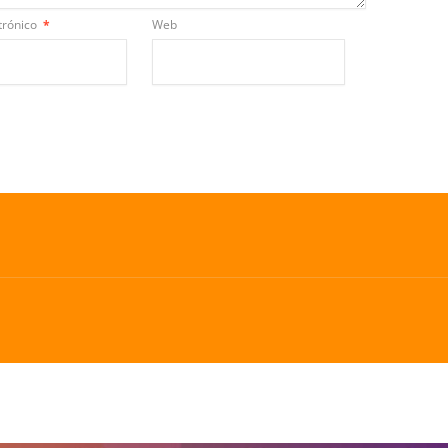
trónico
*
Web