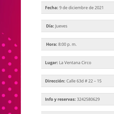
Fecha:
9 de diciembre de 2021
Día:
Jueves
Hora:
8:00 p. m.
Lugar:
La Ventana Circo
Dirección:
Calle 63d # 22 – 15
Info y reservas:
3242580629