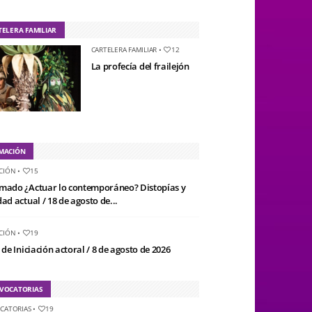
TELERA FAMILIAR
CARTELERA FAMILIAR
•
12
La profecía del frailejón
MACIÓN
CIÓN
•
15
mado ¿Actuar lo contemporáneo? Distopías y
ad actual / 18 de agosto de...
CIÓN
•
19
 de Iniciación actoral / 8 de agosto de 2026
VOCATORIAS
CATORIAS
•
19