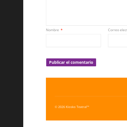
Nombre
*
Correo elec
© 2026 Kiosko Teatral™