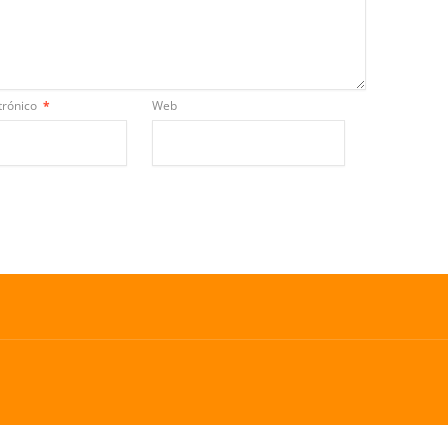
trónico
*
Web