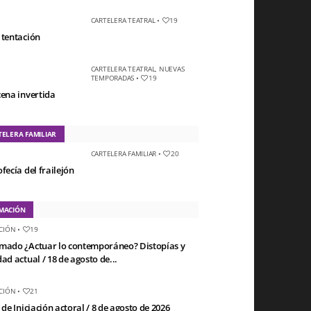
CARTELERA TEATRAL
•
19
 tentación
CARTELERA TEATRAL
,
NUEVAS
TEMPORADAS
•
19
cena invertida
TELERA FAMILIAR
CARTELERA FAMILIAR
•
20
fecía del frailejón
MACIÓN
CIÓN
•
19
mado ¿Actuar lo contemporáneo? Distopías y
ad actual / 18 de agosto de...
CIÓN
•
21
 de Iniciación actoral / 8 de agosto de 2026