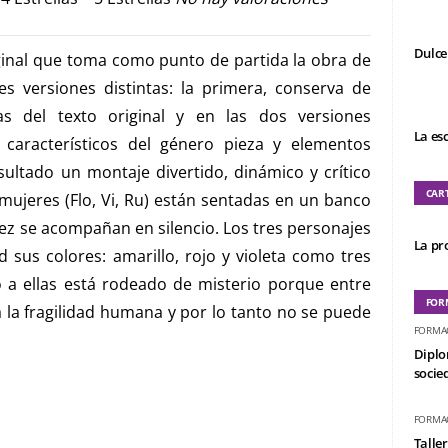
Dulce
ginal que toma como punto de partida la obra de
es versiones distintas: la primera, conserva de
cas del texto original y en las dos versiones
La es
 característicos del género pieza y elementos
ltado un montaje divertido, dinámico y crítico
CAR
 mujeres (Flo, Vi, Ru) están sentadas en un banco
ez se acompañan en silencio. Los tres personajes
La pro
d sus colores: amarillo, rojo y violeta como tres
 a ellas está rodeado de misterio porque entre
FOR
 la fragilidad humana y por lo tanto no se puede
FORMA
Diplo
socied
FORMA
Taller