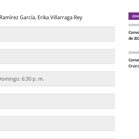
Ramírez García, Erika Villarraga Rey
CON
CONVO
Convo
de 20
CONVO
Convo
Cruz d
Domingo: 6:30 p. m.