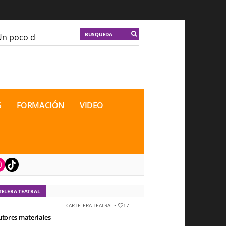
 poco de locura para la cordura
KT :: |
Soma Mnemosi
 poco de locura para la cordura
KT :: |
Soma Mnemosi
ional de Teatro Rosa
ional de Teatro Rosa
S
FORMACIÓN
VIDEO
book
nstagram
TikTok
TELERA TEATRAL
CARTELERA TEATRAL
•
17
utores materiales