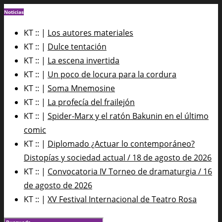
Noticias
KT :: |
Los autores materiales
KT :: |
Dulce tentación
KT :: |
La escena invertida
KT :: |
Un poco de locura para la cordura
KT :: |
Soma Mnemosine
KT :: |
La profecía del frailejón
KT :: |
Spider-Marx y el ratón Bakunin en el último
comic
KT :: |
Diplomado ¿Actuar lo contemporáneo?
Distopías y sociedad actual / 18 de agosto de 2026
KT :: |
Convocatoria IV Torneo de dramaturgia / 16
de agosto de 2026
KT :: |
XV Festival Internacional de Teatro Rosa