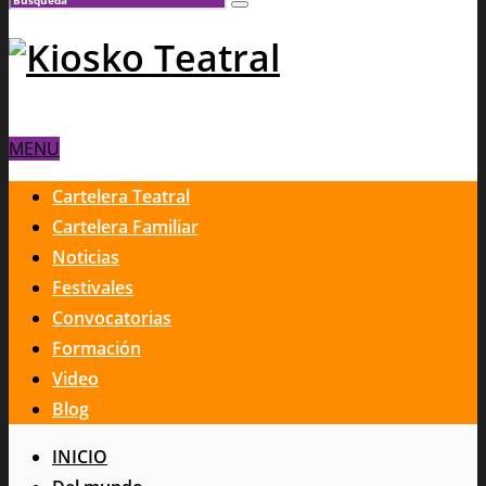
MENU
Cartelera Teatral
Cartelera Familiar
Noticias
Festivales
Convocatorias
Formación
Video
Blog
INICIO