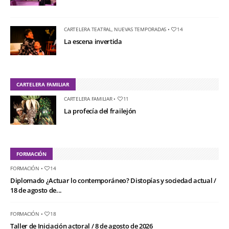
CARTELERA TEATRAL
,
NUEVAS TEMPORADAS
•
14
La escena invertida
CARTELERA FAMILIAR
CARTELERA FAMILIAR
•
11
La profecía del frailejón
FORMACIÓN
FORMACIÓN
•
14
Diplomado ¿Actuar lo contemporáneo? Distopías y sociedad actual /
18 de agosto de...
FORMACIÓN
•
18
Taller de Iniciación actoral / 8 de agosto de 2026