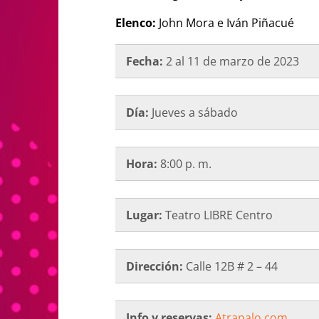
Elenco:
John Mora e
Iván Piñacué
Fecha:
2 al 11 de marzo de 2023
Día:
Jueves a sábado
Hora:
8:00 p. m.
Lugar:
Teatro LIBRE Centro
Dirección:
Calle 12B # 2 – 44
Info y reservas:
Atrapalo.com