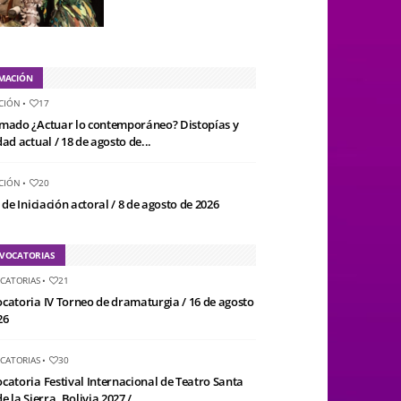
MACIÓN
CIÓN
•
17
mado ¿Actuar lo contemporáneo? Distopías y
ad actual / 18 de agosto de...
CIÓN
•
20
 de Iniciación actoral / 8 de agosto de 2026
VOCATORIAS
CATORIAS
•
21
catoria IV Torneo de dramaturgia / 16 de agosto
26
CATORIAS
•
30
catoria Festival Internacional de Teatro Santa
e la Sierra, Bolivia 2027 /...