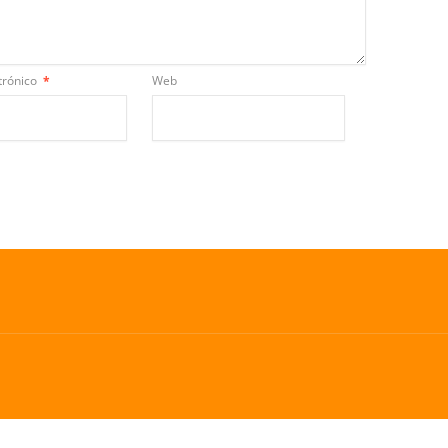
trónico
*
Web