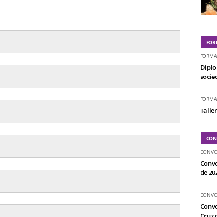
FOR
FORMA
Diplo
socied
FORMA
Taller
CON
CONVO
Convo
de 20
CONVO
Convo
Cruz d