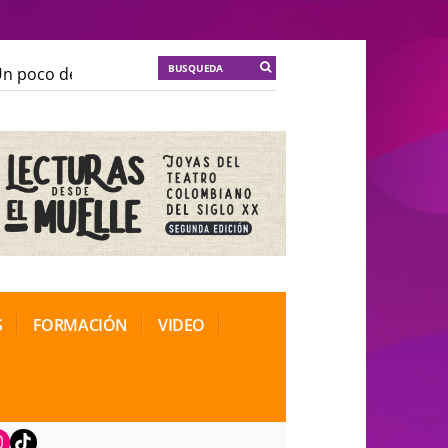
 poco de locura para la cordura
KT :: |
Soma Mnemosi
 poco de locura para la cordura
KT :: |
Soma Mnemosi
onal de Teatro Rosa
onal de Teatro Rosa
S
FORMACIÓN
VIDEO
book
nstagram
TikTok