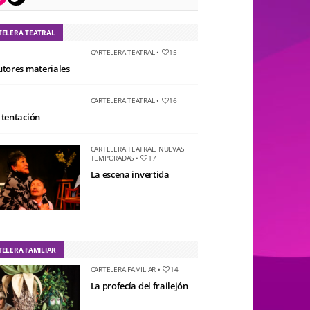
TELERA TEATRAL
CARTELERA TEATRAL
•
15
utores materiales
CARTELERA TEATRAL
•
16
 tentación
CARTELERA TEATRAL
,
NUEVAS
TEMPORADAS
•
17
La escena invertida
TELERA FAMILIAR
CARTELERA FAMILIAR
•
14
La profecía del frailejón