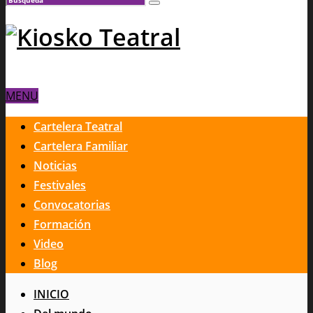
MENU
Cartelera Teatral
Cartelera Familiar
Noticias
Festivales
Convocatorias
Formación
Video
Blog
INICIO