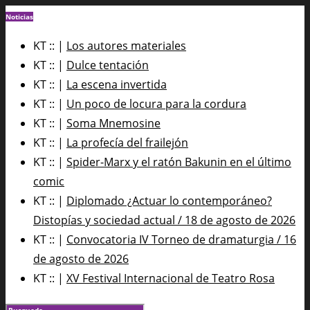
Noticias
KT :: |
Los autores materiales
KT :: |
Dulce tentación
KT :: |
La escena invertida
KT :: |
Un poco de locura para la cordura
KT :: |
Soma Mnemosine
KT :: |
La profecía del frailejón
KT :: |
Spider-Marx y el ratón Bakunin en el último
comic
KT :: |
Diplomado ¿Actuar lo contemporáneo?
Distopías y sociedad actual / 18 de agosto de 2026
KT :: |
Convocatoria IV Torneo de dramaturgia / 16
de agosto de 2026
KT :: |
XV Festival Internacional de Teatro Rosa