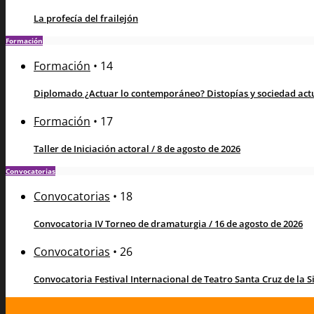
La profecía del frailejón
Formación
Formación
•
14
Diplomado ¿Actuar lo contemporáneo? Distopías y sociedad actua
Formación
•
17
Taller de Iniciación actoral / 8 de agosto de 2026
Convocatorias
Convocatorias
•
18
Convocatoria IV Torneo de dramaturgia / 16 de agosto de 2026
Convocatorias
•
26
Convocatoria Festival Internacional de Teatro Santa Cruz de la Sie