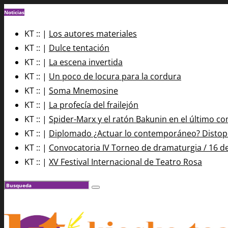
Noticias
KT :: |
Los autores materiales
KT :: |
Dulce tentación
KT :: |
La escena invertida
KT :: |
Un poco de locura para la cordura
KT :: |
Soma Mnemosine
KT :: |
La profecía del frailejón
KT :: |
Spider-Marx y el ratón Bakunin en el último co
KT :: |
Diplomado ¿Actuar lo contemporáneo? Distopía
KT :: |
Convocatoria IV Torneo de dramaturgia / 16 d
KT :: |
XV Festival Internacional de Teatro Rosa