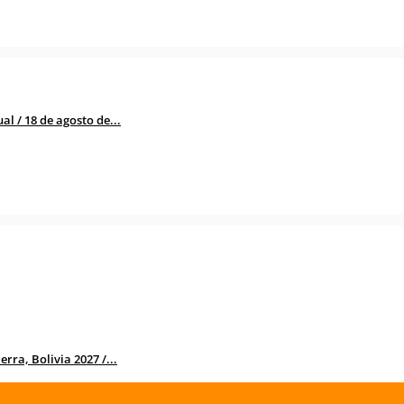
l / 18 de agosto de...
rra, Bolivia 2027 /...