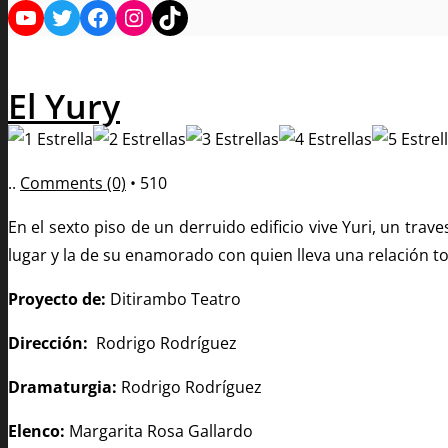
YouTube
Twitter
Facebook
Instagram
TikTok
El Yury
..
Comments (0)
•
510
En el sexto piso de un derruido edificio vive Yuri, un tra
lugar y la de su enamorado con quien lleva una relación 
Proyecto de:
Ditirambo Teatro
Dirección:
Rodrigo Rodríguez
Dramaturgia:
Rodrigo Rodríguez
Elenco:
Margarita Rosa Gallardo