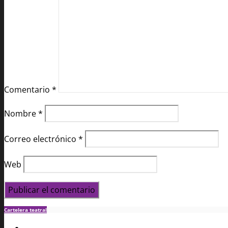
Comentario
*
Nombre
*
Correo electrónico
*
Web
Cartelera teatral