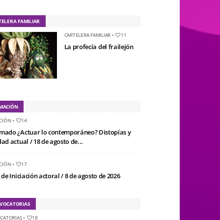
TELERA FAMILIAR
CARTELERA FAMILIAR
•
11
La profecía del frailejón
MACIÓN
CIÓN
•
14
mado ¿Actuar lo contemporáneo? Distopías y
ad actual / 18 de agosto de...
CIÓN
•
17
 de Iniciación actoral / 8 de agosto de 2026
VOCATORIAS
CATORIAS
•
18