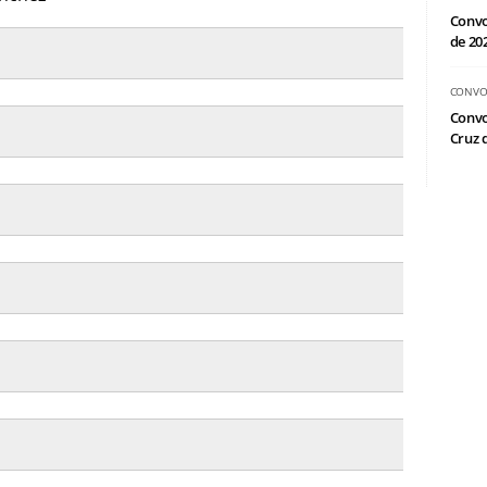
Convo
de 20
CONVO
Convo
Cruz d