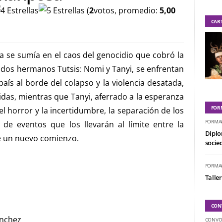
(
2
votos, promedio:
5,00
CAR
a se sumía en el caos del genocidio que cobró la
 dos hermanos Tutsis: Nomi y Tanyi, se enfrentan
aís al borde del colapso y la violencia desatada,
vidas, mientras que Tanyi, aferrado a la esperanza
FOR
l horror y la incertidumbre, la separación de los
FORMA
e eventos que los llevarán al límite entre la
Diplo
de un nuevo comienzo.
socied
FORMA
Taller
CON
ánchez
CONVO