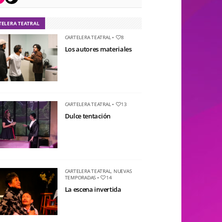
TELERA TEATRAL
CARTELERA TEATRAL
•
8
Los autores materiales
CARTELERA TEATRAL
•
13
Dulce tentación
CARTELERA TEATRAL
,
NUEVAS
TEMPORADAS
•
14
La escena invertida