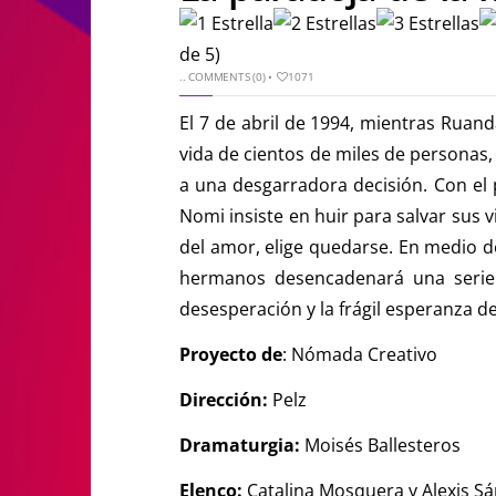
de 5)
..
COMMENTS (0)
•
1071
El 7 de abril de 1994, mientras Ruand
vida de cientos de miles de personas,
a una desgarradora decisión. Con el p
Nomi insiste en huir para salvar sus 
del amor, elige quedarse. En medio de
hermanos desencadenará una serie d
desesperación y la frágil esperanza 
Proyecto de
: Nómada Creativo
Dirección:
Pelz
Dramaturgia:
Moisés Ballesteros
Elenco:
Catalina Mosquera y Alexis S