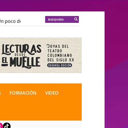
poco de locura para la cordura
KT :: |
Soma Mnemosin
poco de locura para la cordura
KT :: |
Soma Mnemosin
onal de Teatro Rosa
onal de Teatro Rosa
S
FORMACIÓN
VIDEO
book
nstagram
TikTok