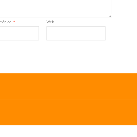
trónico
*
Web