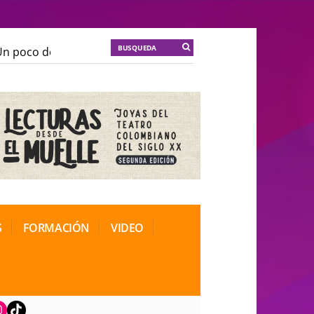
 poco de locura para la cordura
KT :: |
Soma Mnemosi
 poco de locura para la cordura
KT :: |
Soma Mnemosi
ional de Teatro Rosa
ional de Teatro Rosa
S
FORMACIÓN
VIDEO
book
nstagram
TikTok