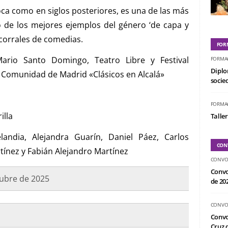
oca como en siglos posteriores, es una de las más
o de los mejores ejemplos del género ‘de capa y
 corrales de comedias.
FOR
Mario Santo Domingo, Teatro Libre y Festival
FORMA
Diplo
a Comunidad de Madrid «Clásicos en Alcalá»
socied
FORMA
illa
Taller
landia, Alejandra Guarín, Daniel Páez, Carlos
CON
tínez y Fabián Alejandro Martínez
CONVO
Convo
tubre de 2025
de 20
CONVO
Convo
Cruz d