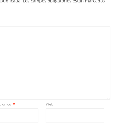
 publicada.
Los campos obligatorios están marcados
trónico
*
Web