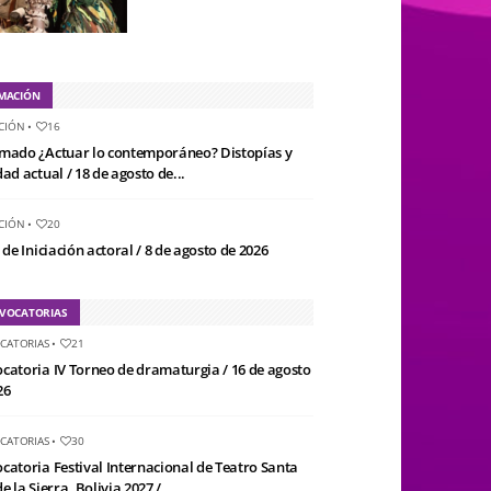
MACIÓN
CIÓN
•
16
mado ¿Actuar lo contemporáneo? Distopías y
ad actual / 18 de agosto de...
CIÓN
•
20
 de Iniciación actoral / 8 de agosto de 2026
VOCATORIAS
CATORIAS
•
21
catoria IV Torneo de dramaturgia / 16 de agosto
26
CATORIAS
•
30
catoria Festival Internacional de Teatro Santa
e la Sierra, Bolivia 2027 /...