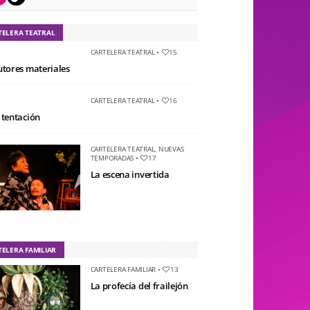
TELERA TEATRAL
CARTELERA TEATRAL
•
15
utores materiales
CARTELERA TEATRAL
•
16
 tentación
CARTELERA TEATRAL
,
NUEVAS
TEMPORADAS
•
17
La escena invertida
TELERA FAMILIAR
CARTELERA FAMILIAR
•
13
La profecía del frailejón