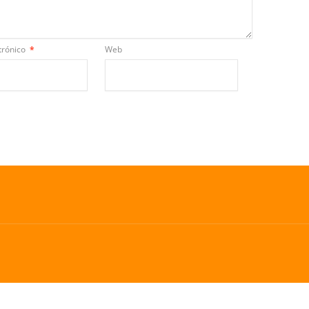
trónico
*
Web