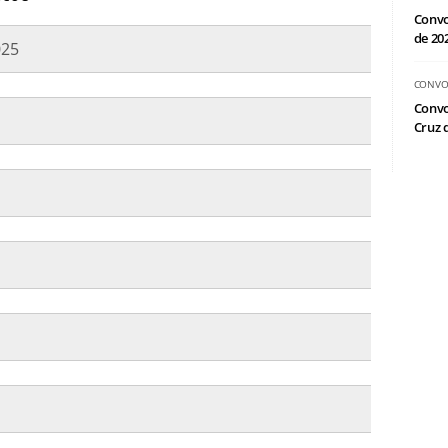
Convo
de 20
025
CONVO
Convo
Cruz d