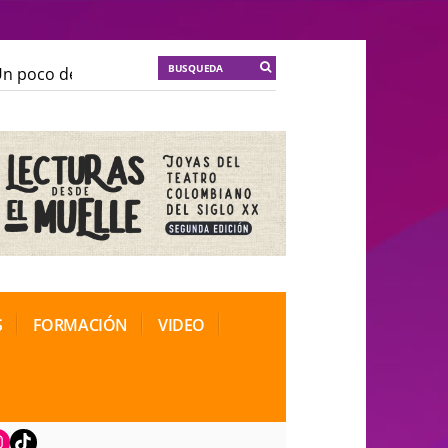
poco de locura para la cordura
KT :: |
Soma Mnemosin
poco de locura para la cordura
KT :: |
Soma Mnemosin
onal de Teatro Rosa
onal de Teatro Rosa
S
FORMACIÓN
VIDEO
book
nstagram
TikTok