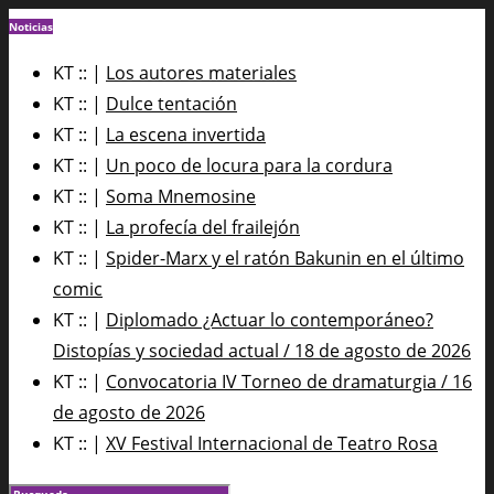
Noticias
KT :: |
Los autores materiales
KT :: |
Dulce tentación
KT :: |
La escena invertida
KT :: |
Un poco de locura para la cordura
KT :: |
Soma Mnemosine
KT :: |
La profecía del frailejón
KT :: |
Spider-Marx y el ratón Bakunin en el último
comic
KT :: |
Diplomado ¿Actuar lo contemporáneo?
Distopías y sociedad actual / 18 de agosto de 2026
KT :: |
Convocatoria IV Torneo de dramaturgia / 16
de agosto de 2026
KT :: |
XV Festival Internacional de Teatro Rosa