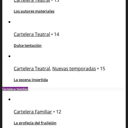
Cartelera Teatral
•
13
Los autores materiales
Cartelera Teatral
•
14
Dulce tentación
Cartelera Teatral
,
Nuevas temporadas
•
15
La escena invertida
Cartelera familiar
Cartelera Familiar
•
12
La profecía del frailejón