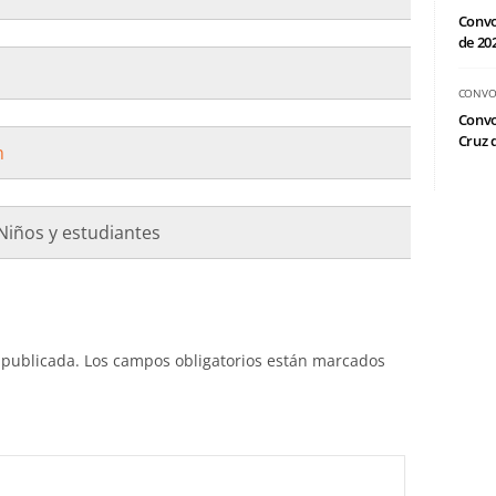
Convo
de 20
CONVO
Convo
Cruz d
m
Niños y estudiantes
 publicada.
Los campos obligatorios están marcados