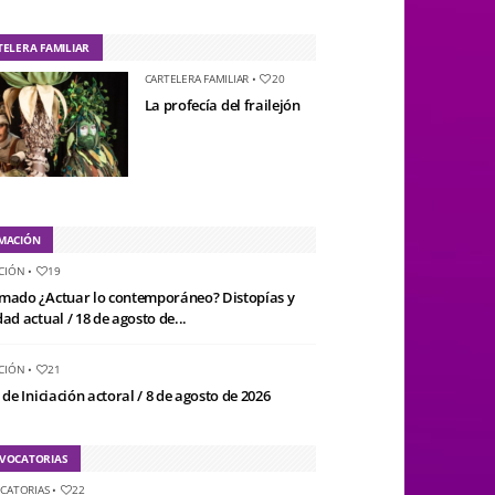
TELERA FAMILIAR
CARTELERA FAMILIAR
•
20
La profecía del frailejón
MACIÓN
CIÓN
•
19
mado ¿Actuar lo contemporáneo? Distopías y
ad actual / 18 de agosto de...
CIÓN
•
21
 de Iniciación actoral / 8 de agosto de 2026
VOCATORIAS
CATORIAS
•
22