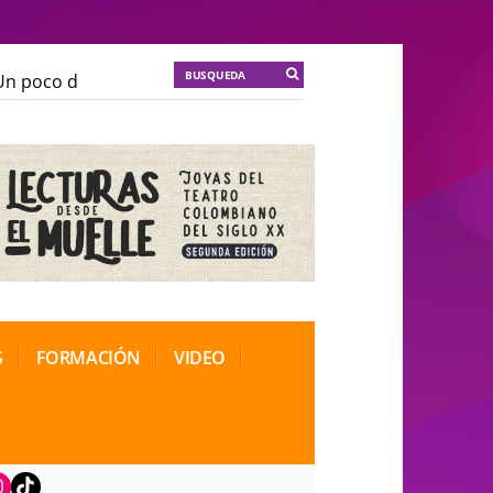
 poco de locura para la cordura
KT :: |
Soma Mnemosi
 poco de locura para la cordura
KT :: |
Soma Mnemosi
onal de Teatro Rosa
onal de Teatro Rosa
S
FORMACIÓN
VIDEO
book
nstagram
TikTok