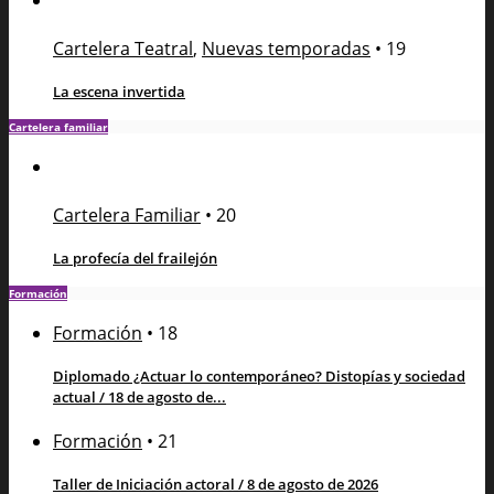
Cartelera Teatral
,
Nuevas temporadas
•
19
La escena invertida
Cartelera familiar
Cartelera Familiar
•
20
La profecía del frailejón
Formación
Formación
•
18
Diplomado ¿Actuar lo contemporáneo? Distopías y sociedad
actual / 18 de agosto de...
Formación
•
21
Taller de Iniciación actoral / 8 de agosto de 2026