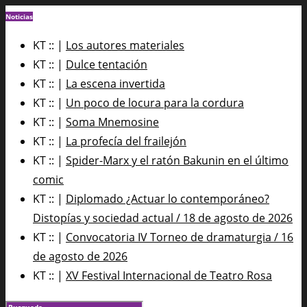
Noticias
KT :: |
Los autores materiales
KT :: |
Dulce tentación
KT :: |
La escena invertida
KT :: |
Un poco de locura para la cordura
KT :: |
Soma Mnemosine
KT :: |
La profecía del frailejón
KT :: |
Spider-Marx y el ratón Bakunin en el último
comic
KT :: |
Diplomado ¿Actuar lo contemporáneo?
Distopías y sociedad actual / 18 de agosto de 2026
KT :: |
Convocatoria IV Torneo de dramaturgia / 16
de agosto de 2026
KT :: |
XV Festival Internacional de Teatro Rosa