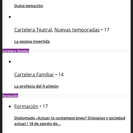
Dulce tentación
Cartelera Teatral
,
Nuevas temporadas
•
17
La escena invertida
Cartelera familiar
Cartelera Familiar
•
14
La profecía del frailejón
Formación
Formación
•
17
Diplomado ¿Actuar lo contemporáneo? Distopías y sociedad
actual / 18 de agosto de...