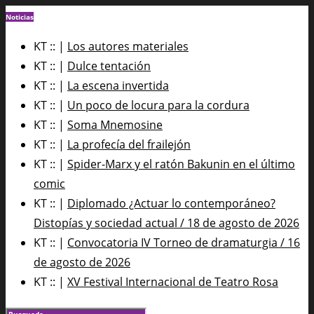
Noticias
KT :: |
Los autores materiales
KT :: |
Dulce tentación
KT :: |
La escena invertida
KT :: |
Un poco de locura para la cordura
KT :: |
Soma Mnemosine
KT :: |
La profecía del frailejón
KT :: |
Spider-Marx y el ratón Bakunin en el último
comic
KT :: |
Diplomado ¿Actuar lo contemporáneo?
Distopías y sociedad actual / 18 de agosto de 2026
KT :: |
Convocatoria IV Torneo de dramaturgia / 16
de agosto de 2026
KT :: |
XV Festival Internacional de Teatro Rosa