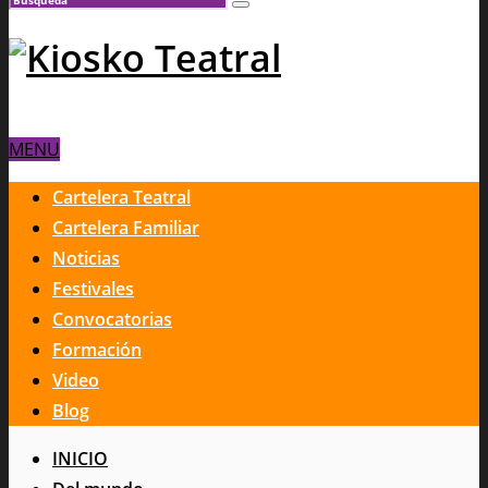
MENU
Cartelera Teatral
Cartelera Familiar
Noticias
Festivales
Convocatorias
Formación
Video
Blog
INICIO