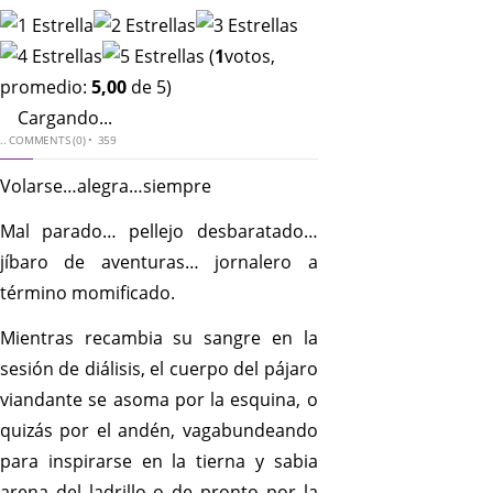
(
1
votos,
promedio:
5,00
de 5)
Cargando...
..
COMMENTS (0)
•
359
Volarse…alegra…siempre
Mal parado… pellejo desbaratado…
jíbaro de aventuras… jornalero a
término momificado.
Mientras recambia su sangre en la
sesión de diálisis, el cuerpo del pájaro
viandante se asoma por la esquina, o
quizás por el andén, vagabundeando
para inspirarse en la tierna y sabia
arena del ladrillo o de pronto por la