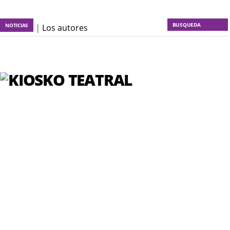
NOTICIAS
KT :: |
Los autores
materiales
KT :: |
Dulce tentación
KT :: |
La escena invertida
KT :: |
Un poco de locura
para la cordura
KT :: |
Soma Mnemosine
KT :: |
La profecía del
frailejón
KT :: |
Spider-Marx y el
ratón Bakunin en el último
comic
KT :: |
Diplomado ¿Actuar
lo contemporáneo?
Distopías y sociedad