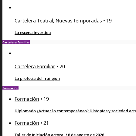
Cartelera Teatral
,
Nuevas temporadas
•
19
La escena invertida
Cartelera familiar
Cartelera Familiar
•
20
La profecía del frailejón
Formación
Formación
•
19
Diplomado ¿Actuar lo contemporáneo? Distopías y sociedad actua
Formación
•
21
Taller de Iniciación actoral / 8 de agosto de 2026