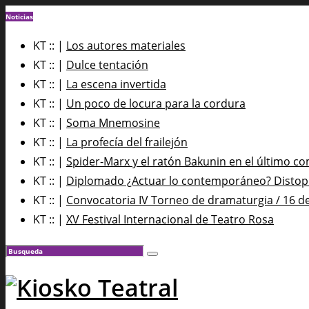
Noticias
KT :: |
Los autores materiales
KT :: |
Dulce tentación
KT :: |
La escena invertida
KT :: |
Un poco de locura para la cordura
KT :: |
Soma Mnemosine
KT :: |
La profecía del frailejón
KT :: |
Spider-Marx y el ratón Bakunin en el último co
KT :: |
Diplomado ¿Actuar lo contemporáneo? Distopía
KT :: |
Convocatoria IV Torneo de dramaturgia / 16 d
KT :: |
XV Festival Internacional de Teatro Rosa