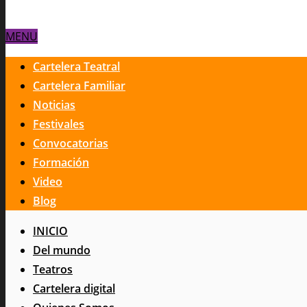
MENU
Cartelera Teatral
Cartelera Familiar
Noticias
Festivales
Convocatorias
Formación
Video
Blog
INICIO
Del mundo
Teatros
Cartelera digital