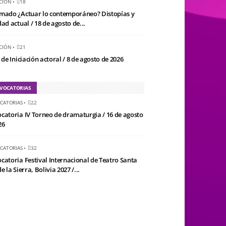
CIÓN
•
18
mado ¿Actuar lo contemporáneo? Distopías y
ad actual / 18 de agosto de...
CIÓN
•
21
 de Iniciación actoral / 8 de agosto de 2026
VOCATORIAS
CATORIAS
•
22
catoria IV Torneo de dramaturgia / 16 de agosto
26
CATORIAS
•
32
catoria Festival Internacional de Teatro Santa
e la Sierra, Bolivia 2027 /...