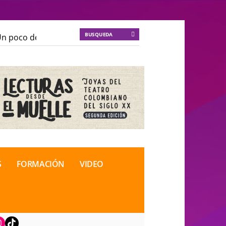
 poco de locura para la cordura
KT :: |
Soma Mnemosi
 poco de locura para la cordura
KT :: |
Soma Mnemosi
onal de Teatro Rosa
onal de Teatro Rosa
S
FORMACIÓN
VIDEO
book
nstagram
TikTok