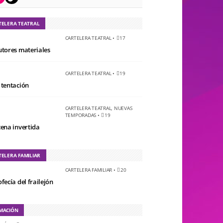
TELERA TEATRAL
CARTELERA TEATRAL
•
17
utores materiales
CARTELERA TEATRAL
•
19
 tentación
CARTELERA TEATRAL
,
NUEVAS
TEMPORADAS
•
19
cena invertida
TELERA FAMILIAR
CARTELERA FAMILIAR
•
20
fecía del frailejón
MACIÓN