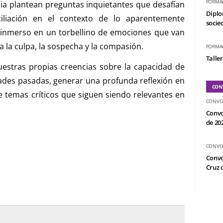
FORMA
ia plantean preguntas inquietantes que desafían
Diplo
iliación en el contexto de lo aparentemente
socied
 inmerso en un torbellino de emociones que van
a la culpa, la sospecha y la compasión.
FORMA
Taller
uestras propias creencias sobre la capacidad de
dades pasadas,
generar una profunda reflexión en
CON
e temas críticos que siguen siendo relevantes en
CONVO
Convo
de 20
CONVO
Convo
Cruz d