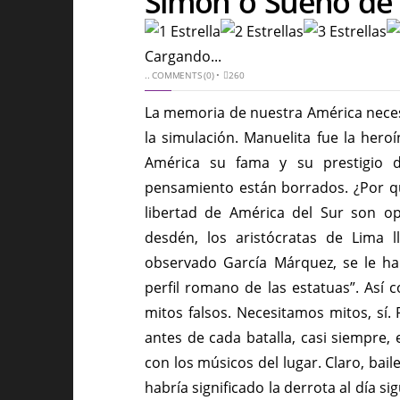
Simón o Sueño de 
Cargando...
..
COMMENTS (0)
•
260
La memoria de nuestra América necesi
la simulación. Manuelita fue la heroí
América su fama y su prestigio 
pensamiento están borrados. ¿Por qu
libertad de América del Sur son o
desdén, los aristócratas de Lima 
observado García Márquez, se le ha
perfil romano de las estatuas”. Así
mitos falsos. Necesitamos mitos, sí
antes de cada batalla, casi siempre, 
con los músicos del lugar. Claro, bail
habría significado la derrota al día si