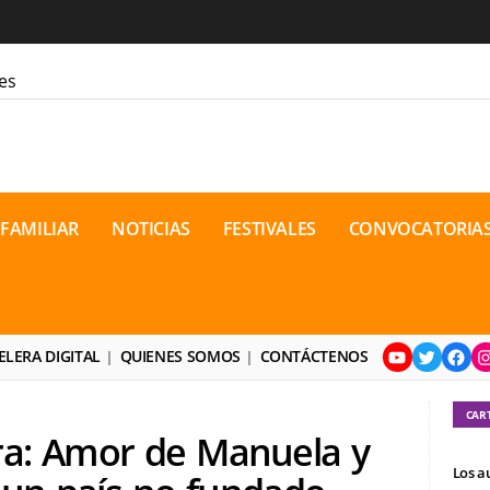
es
ra la cordura
 FAMILIAR
NOTICIAS
FESTIVALES
CONVOCATORIA
jón
ón Bakunin en el último comic
o contemporáneo? Distopías y
osto de 2026
YouTube
Twitter
Face
I
eo de dramaturgia / 16 de agosto
ELERA DIGITAL
QUIENES SOMOS
CONTÁCTENOS
onal de Teatro Rosa
CAR
ra: Amor de Manuela y
Los a