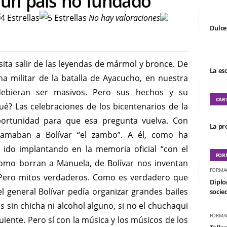
un país no fundado
No hay valoraciones
Dulce
ta salir de las leyendas de mármol y bronce. De
La es
na militar de la batalla de Ayacucho, en nuestra
debieran ser masivos. Pero sus hechos y su
CAR
é? Las celebraciones de los bicentenarios de la
portunidad para que esa pregunta vuelva. Con
La pro
llamaban a Bolívar “el zambo”. A él, como ha
 ido implantando en la memoria oficial “con el
FOR
 como borran a Manuela, de Bolívar nos inventan
FORMA
. Pero mitos verdaderos. Como es verdadero que
Diplo
el general Bolívar pedía organizar grandes bailes
socied
es sin chicha ni alcohol alguno, si no el chuchaqui
FORMA
guiente. Pero sí con la música y los músicos de los