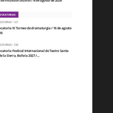
 de Iniciación actoral / 8 de agosto de 2026
VOCATORIAS
CATORIAS
•
21
catoria IV Torneo de dramaturgia / 16 de agosto
26
CATORIAS
•
30
catoria Festival Internacional de Teatro Santa
e la Sierra, Bolivia 2027 /...