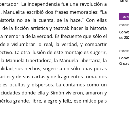
Taller
ibertador. La independencia fue una revolución a
s. Manuelita escribió dos frases memorables: “La
CON
storia no se la cuenta, se la hace.” Con ellas
CONVO
e la ficción artística y teatral: hacer la historia
Convo
 la memoria de la verdad. Es frecuente que sólo el
de 20
deje vislumbrar lo real, la verdad, y compartir
CONVO
ivo. La otra ilusión de este montaje es sugerir,
Convo
la Manuela Libertadora, la Manuela Libertaria, la
Cruz d
alidad, sus hechos; sugerirla en sólo unas pocas
iarios y de sus cartas y de fragmentos toma- dos
eles ocultos y dispersos. La contamos como un
y ciudades donde ella y Simón vivieron, amaron y
ca grande, libre, alegre y feliz, ese mítico país