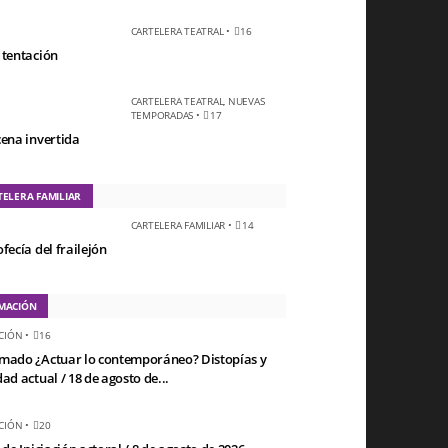
CARTELERA TEATRAL
•
16
 tentación
CARTELERA TEATRAL
,
NUEVAS
TEMPORADAS
•
17
cena invertida
TELERA FAMILIAR
CARTELERA FAMILIAR
•
14
fecía del frailejón
MACIÓN
CIÓN
•
16
mado ¿Actuar lo contemporáneo? Distopías y
ad actual / 18 de agosto de...
CIÓN
•
20