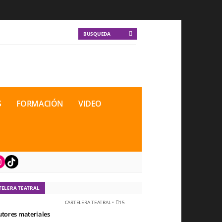
S
FORMACIÓN
VIDEO
book
nstagram
TikTok
TELERA TEATRAL
CARTELERA TEATRAL
•
15
utores materiales