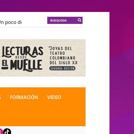
 poco de locura para la cordura
KT :: |
Soma Mnemosi
 poco de locura para la cordura
KT :: |
Soma Mnemosi
onal de Teatro Rosa
onal de Teatro Rosa
S
FORMACIÓN
VIDEO
book
nstagram
TikTok