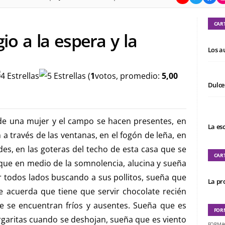
CAR
io a la espera y la
Los a
(
1
votos, promedio:
5,00
Dulce
de una mujer y el campo se hacen presentes, en
La es
 a través de las ventanas, en el fogón de leña, en
edes, en las goteras del techo de esta casa que se
CAR
, que en medio de la somnolencia, alucina y sueña
r todos lados buscando a sus pollitos, sueña que
La pro
e acuerda que tiene que servir chocolate recién
e se encuentran fríos y ausentes. Sueña que es
FOR
argaritas cuando se deshojan, sueña que es viento
FORMA