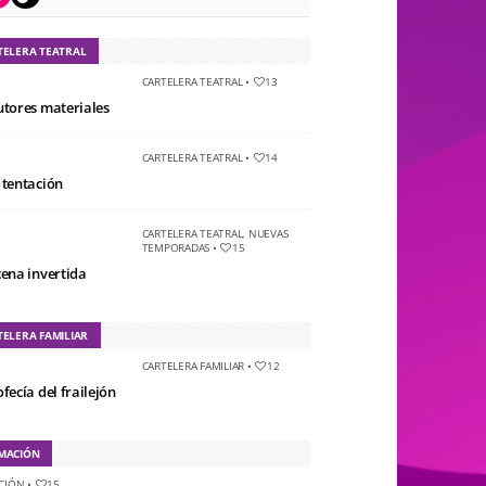
TELERA TEATRAL
CARTELERA TEATRAL
•
13
utores materiales
CARTELERA TEATRAL
•
14
 tentación
CARTELERA TEATRAL
,
NUEVAS
TEMPORADAS
•
15
cena invertida
TELERA FAMILIAR
CARTELERA FAMILIAR
•
12
fecía del frailejón
MACIÓN
CIÓN
•
15