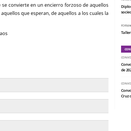
ue se convierte en un encierro forzoso de aquellos
Diplo
socied
 aquellos que esperan, de aquellos a los cuales la
FORMA
Taller
caos
CON
CONVO
Convo
de 20
CONVO
Convo
Cruz d