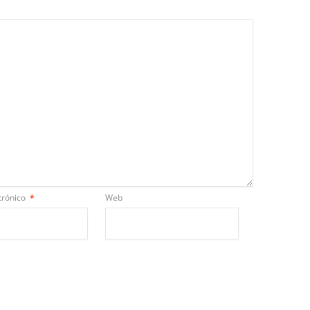
trónico
*
Web