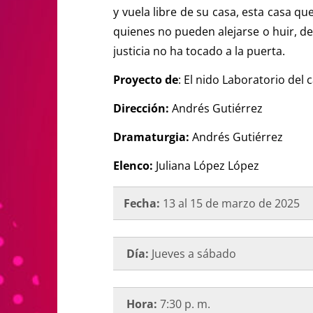
y vuela libre de su casa, esta casa q
quienes no pueden alejarse o huir, de
justicia no ha tocado a la puerta.
Proyecto de
: El nido Laboratorio del 
Dirección:
Andrés Gutiérrez
Dramaturgia:
Andrés Gutiérrez
Elenco:
Juliana López López
Fecha:
13 al 15 de marzo de 2025
Día:
Jueves a sábado
Hora:
7:30 p. m.