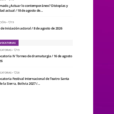
mado ¿Actuar lo contemporáneo? Distopías y
ad actual / 18 de agosto de...
CIÓN
•
19
 de Iniciación actoral / 8 de agosto de 2026
VOCATORIAS
CATORIAS
•
19
catoria IV Torneo de dramaturgia / 16 de agosto
26
CATORIAS
•
28
catoria Festival Internacional de Teatro Santa
e la Sierra, Bolivia 2027 /...