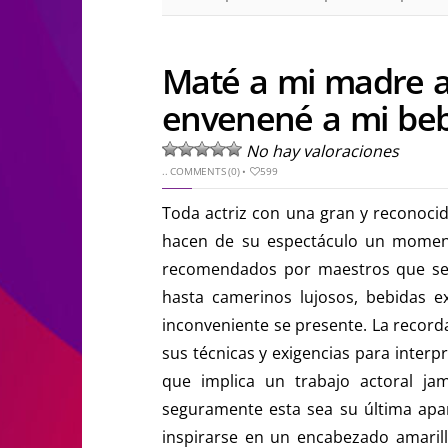
Maté a mi madre a
envenené a mi bebé
No hay valoraciones
..
COMMENTS (0)
•
599
Toda actriz con una gran y reconocid
hacen de su espectáculo un momento
recomendados por maestros que se 
hasta camerinos lujosos, bebidas ex
inconveniente se presente. La recorda
sus técnicas y exigencias para inter
que implica un trabajo actoral ja
seguramente esta sea su última apari
inspirarse en un encabezado amarill