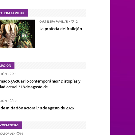
TELERA FAMILIAR
CARTELERA FAMILIAR
•
12
La profecía del frailejón
MACIÓN
CIÓN
•
15
mado ¿Actuar lo contemporáneo? Distopías y
ad actual / 18 de agosto de...
CIÓN
•
19
 de Iniciación actoral / 8 de agosto de 2026
VOCATORIAS
CATORIAS
•
19