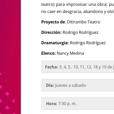
teatro) para improvisar una obra; pue
no caer en desgracia, abandono y olvi
Proyecto de
: Ditirambo Teatro
Dirección:
Rodrigo Rodríguez
Dramaturgia:
Rodrigo Rodríguez
Elenco:
Nancy Medina
Fecha:
3, 4, 5 , 10, 11, 12, 18 y 19 de
Día:
Jueves a sábado
Hora:
7:30 p. m.