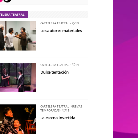
TELERA TEATRAL
CARTELERA TEATRAL
•
13
Los autores materiales
CARTELERA TEATRAL
•
14
Dulce tentación
CARTELERA TEATRAL
,
NUEVAS
TEMPORADAS
•
15
La escena invertida