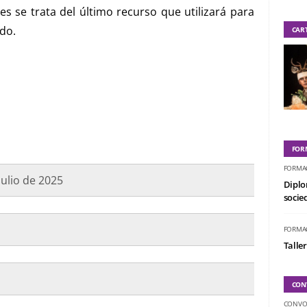
s se trata del último recurso que utilizará para
do.
CAR
FOR
FORMA
 julio de 2025
Diplo
socied
FORMA
Taller
CON
CONVO