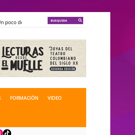
 poco de locura para la cordura
KT :: |
Soma Mnemosi
 poco de locura para la cordura
KT :: |
Soma Mnemosi
onal de Teatro Rosa
onal de Teatro Rosa
S
FORMACIÓN
VIDEO
book
nstagram
TikTok