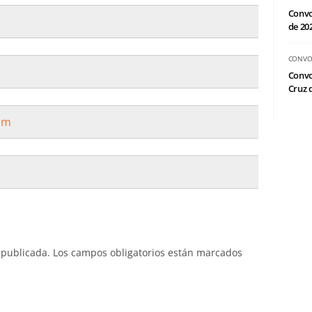
Convo
de 20
CONVO
Convo
Cruz d
om
 publicada.
Los campos obligatorios están marcados