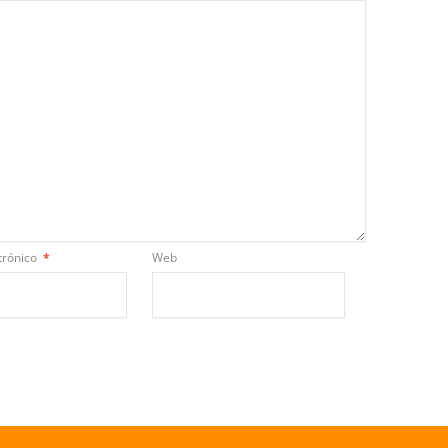
trónico
*
Web