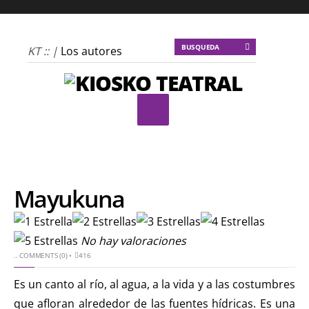
KT :: |
Los autores
materiales
KT :: |
Dulce
tentación
KT :: |
La escena
invertida
KT :: |
Un poco de
locura para la
Mayukuna
cordura
KT :: |
Soma
No hay valoraciones
Mnemosine
..
COMMENTS (0)
•
416
KT :: |
La profecía del
frailejón
Es un canto al río, al agua, a la vida y a las costumbres
KT :: |
Spider-Marx y
que afloran alrededor de las fuentes hídricas. Es una