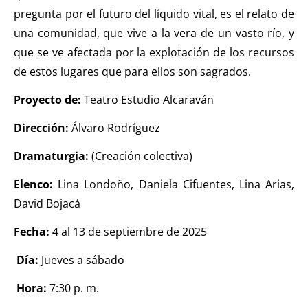
el ratón Bakunin en el
pregunta por el futuro del líquido vital, es el relato de
último comic
una comunidad, que vive a la vera de un vasto río, y
KT :: |
Diplomado
que se ve afectada por la explotación de los recursos
¿Actuar lo
de estos lugares que para ellos son sagrados.
contemporáneo?
Proyecto de:
Teatro Estudio Alcaraván
Distopías y sociedad
Dirección:
actual / 18 de agosto
Álvaro Rodríguez
de 2026
Dramaturgia:
(Creación colectiva)
KT :: |
Convocatoria
Elenco:
Lina Londoño, Daniela Cifuentes, Lina Arias,
IV Torneo de
David Bojacá
dramaturgia / 16 de
agosto de 2026
Fecha:
4 al 13 de septiembre de 2025
KT :: |
XV Festival
Día:
Jueves a sábado
Internacional de
Teatro Rosa
Hora:
7:30 p. m.