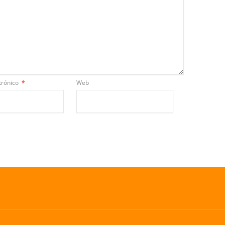
trónico
*
Web