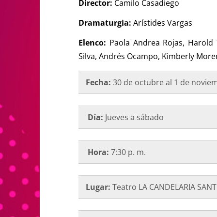
Director:
Camilo Casadiego
Dramaturgia:
Arístides Vargas
Elenco:
Paola Andrea Rojas, Harold 
Silva, Andrés Ocampo, Kimberly Mor
Fecha:
30 de octubre al 1 de novie
Día:
Jueves a sábado
Hora:
7:30 p. m.
Lugar:
Teatro LA CANDELARIA SAN