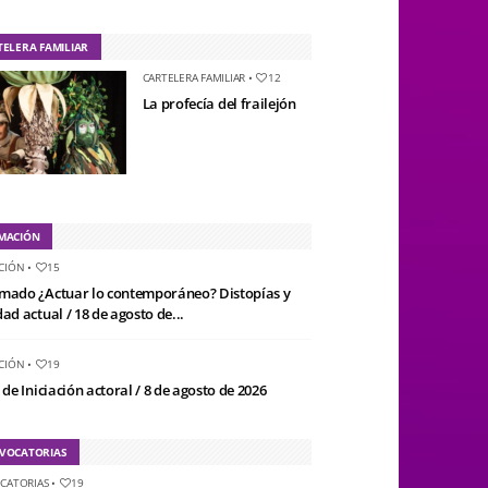
TELERA FAMILIAR
CARTELERA FAMILIAR
•
12
La profecía del frailejón
MACIÓN
CIÓN
•
15
mado ¿Actuar lo contemporáneo? Distopías y
ad actual / 18 de agosto de...
CIÓN
•
19
 de Iniciación actoral / 8 de agosto de 2026
VOCATORIAS
CATORIAS
•
19