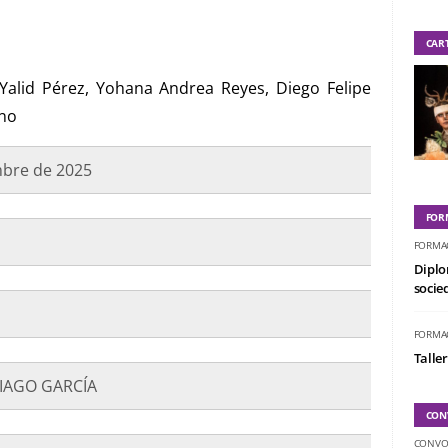
CAR
Yalid Pérez, Yohana Andrea Reyes, Diego Felipe
eno
mbre de 2025
FOR
FORMA
Diplo
socied
FORMA
Taller
TIAGO GARCÍA
CON
CONVO