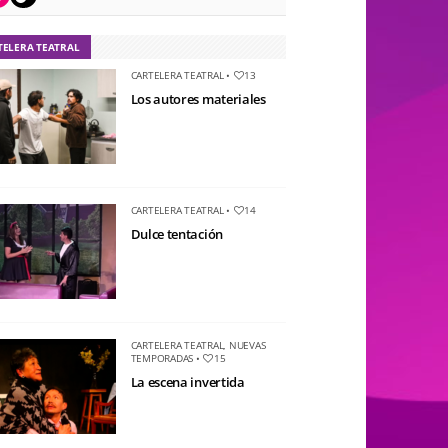
TELERA TEATRAL
CARTELERA TEATRAL
•
13
Los autores materiales
CARTELERA TEATRAL
•
14
Dulce tentación
CARTELERA TEATRAL
,
NUEVAS
TEMPORADAS
•
15
La escena invertida