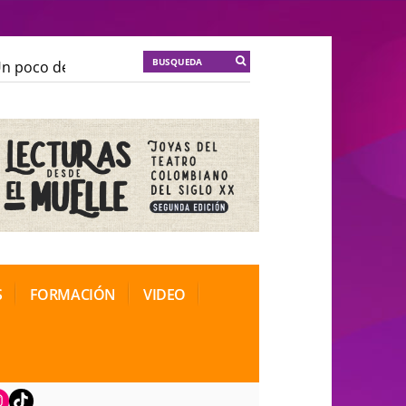
 poco de locura para la cordura
KT :: |
Soma Mnemosi
 poco de locura para la cordura
KT :: |
Soma Mnemosi
onal de Teatro Rosa
onal de Teatro Rosa
S
FORMACIÓN
VIDEO
book
nstagram
TikTok