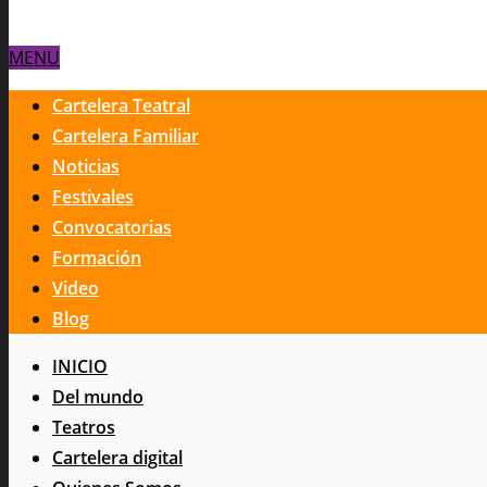
MENU
Cartelera Teatral
Cartelera Familiar
Noticias
Festivales
Convocatorias
Formación
Video
Blog
INICIO
Del mundo
Teatros
Cartelera digital