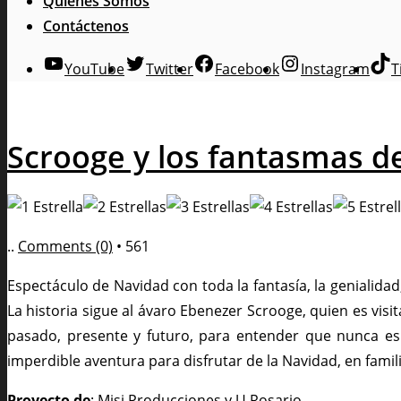
Quienes Somos
Contáctenos
YouTube
Twitter
Facebook
Instagram
T
Scrooge y los fantasmas de
..
Comments (0)
•
561
Espectáculo de Navidad con toda la fantasía, la genialidad
La historia sigue al ávaro Ebenezer Scrooge, quien es vis
pasado, presente y futuro, para entender que nunca es
imperdible aventura para disfrutar de la Navidad, en famili
Proyecto de
: Misi Producciones y U Rosario