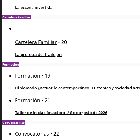
La escena invertida
Cartelera familiar
Cartelera Familiar
•
20
La profecía del frailejón
Formación
Formación
•
19
Diplomado ¿Actuar lo contemporáneo? Distopías y sociedad actua
Formación
•
21
Taller de Iniciación actoral / 8 de agosto de 2026
Convocatorias
Convocatorias
•
22