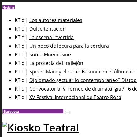
Noticias
KT :: |
Los autores materiales
KT :: |
Dulce tentación
KT :: |
La escena invertida
KT :: |
Un poco de locura para la cordura
KT :: |
Soma Mnemosine
KT :: |
La profecía del frailejón
KT :: |
Spider-Marx y el ratón Bakunin en el último co
KT :: |
Diplomado ¿Actuar lo contemporáneo? Distopía
KT :: |
Convocatoria IV Torneo de dramaturgia / 16 d
KT :: |
XV Festival Internacional de Teatro Rosa