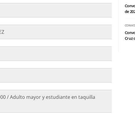
Convo
de 20
CONVO
EZ
Convo
Cruz d
0 / Adulto mayor y estudiante en taquilla