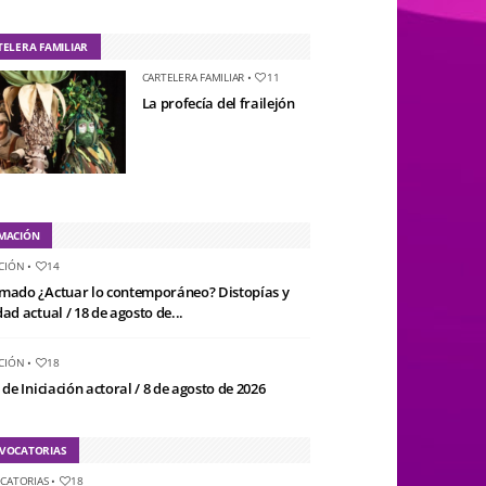
TELERA FAMILIAR
CARTELERA FAMILIAR
•
11
La profecía del frailejón
MACIÓN
CIÓN
•
14
mado ¿Actuar lo contemporáneo? Distopías y
ad actual / 18 de agosto de...
CIÓN
•
18
 de Iniciación actoral / 8 de agosto de 2026
VOCATORIAS
CATORIAS
•
18