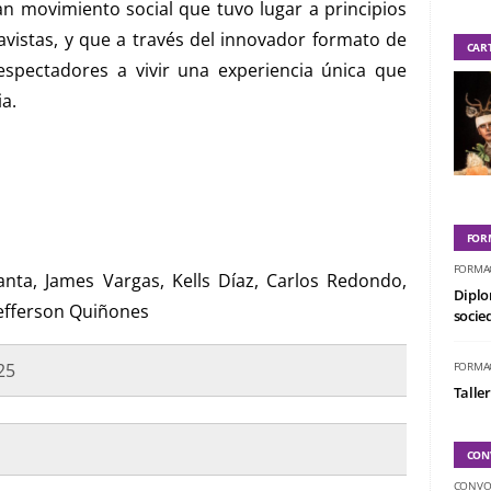
an movimiento social que tuvo lugar a principios
avistas, y que a través del innovador formato de
CAR
espectadores a vivir una experiencia única que
ia.
FOR
FORMA
anta, James Vargas, Kells Díaz, Carlos Redondo,
Diplo
Jefferson Quiñones
socied
25
FORMA
Taller
CON
CONVO