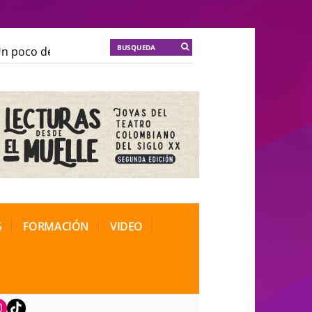
poco de locura para la cordura
KT :: |
Soma Mnemosi
poco de locura para la cordura
KT :: |
Soma Mnemosi
onal de Teatro Rosa
onal de Teatro Rosa
S
FORMACIÓN
VIDEO
book
nstagram
TikTok