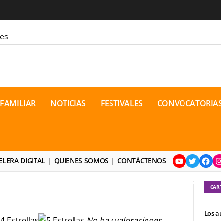
les
ara la cordura
 FAMILIAR
NOTICIAS
FESTIVALES
CONVOCATORIA
jón
ón Bakunin en el último comic
o contemporáneo? Distopías y
osto de 2026
YouTube
Twitter
Face
I
neo de dramaturgia / 16 de agosto
ELERA DIGITAL
QUIENES SOMOS
CONTÁCTENOS
ional de Teatro Rosa
CAR
Los a
No hay valoraciones