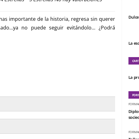
Dulce
mas importante de la historia, regresa sin querer
sado…ya no puede seguir evitándolo… ¿Podrá
La es
CAR
La pro
FOR
FORMA
Diplo
socied
FORMA