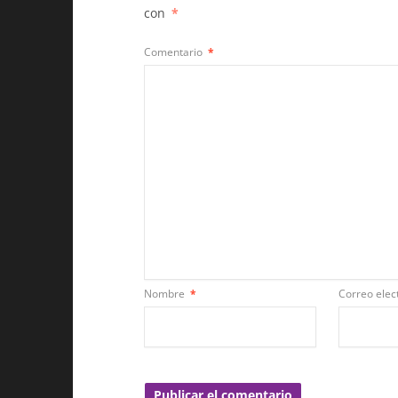
con
*
Comentario
*
Nombre
*
Correo elec