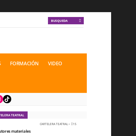
S
FORMACIÓN
VIDEO
book
nstagram
TikTok
TELERA TEATRAL
CARTELERA TEATRAL
•
15
utores materiales