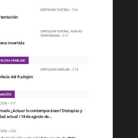
CARTELERA TEATRAL
•
16
 tentación
CARTELERA TEATRAL
,
NUEVAS
TEMPORADAS
•
17
cena invertida
TELERA FAMILIAR
CARTELERA FAMILIAR
•
14
fecía del frailejón
MACIÓN
CIÓN
•
17
mado ¿Actuar lo contemporáneo? Distopías y
ad actual / 18 de agosto de...
CIÓN
•
20