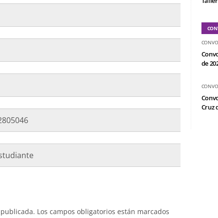
Taller
CON
CONVO
Convo
de 20
CONVO
Convo
Cruz d
2805046
studiante
 publicada.
Los campos obligatorios están marcados