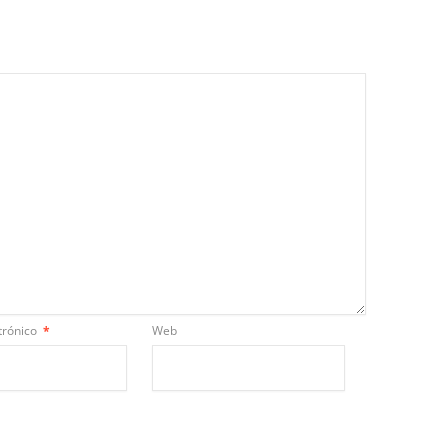
trónico
*
Web