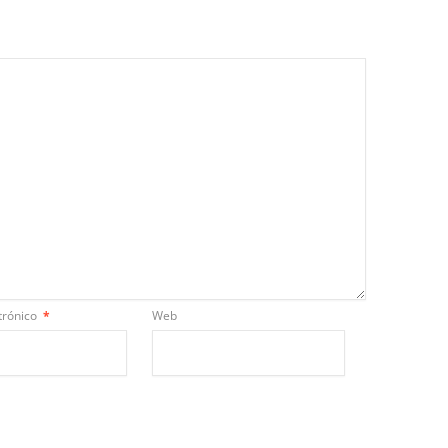
trónico
*
Web