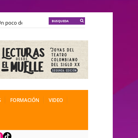
 poco de locura para la cordura
KT :: |
Soma Mnemosi
 poco de locura para la cordura
KT :: |
Soma Mnemosi
onal de Teatro Rosa
onal de Teatro Rosa
S
FORMACIÓN
VIDEO
book
nstagram
TikTok