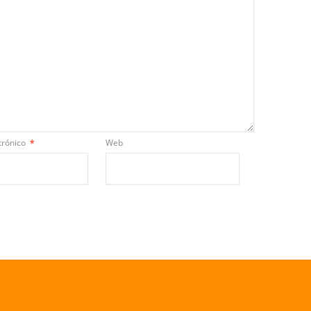
trónico
*
Web