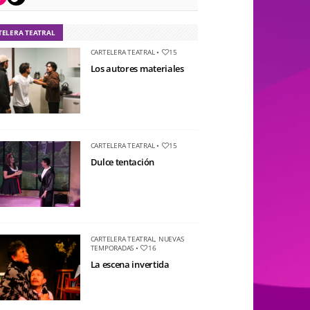
TELERA TEATRAL
CARTELERA TEATRAL
•
15
Los autores materiales
CARTELERA TEATRAL
•
15
Dulce tentación
CARTELERA TEATRAL
,
NUEVAS
TEMPORADAS
•
16
La escena invertida