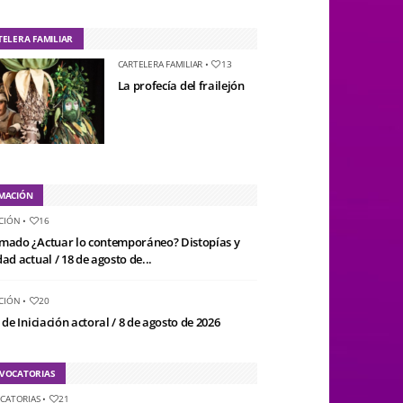
TELERA FAMILIAR
CARTELERA FAMILIAR
•
13
La profecía del frailejón
MACIÓN
CIÓN
•
16
mado ¿Actuar lo contemporáneo? Distopías y
ad actual / 18 de agosto de...
CIÓN
•
20
 de Iniciación actoral / 8 de agosto de 2026
VOCATORIAS
CATORIAS
•
21