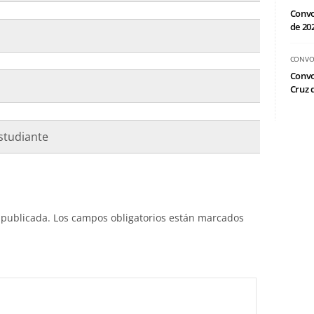
Convo
de 20
CONVO
Convo
Cruz d
studiante
 publicada.
Los campos obligatorios están marcados