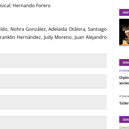
musical: Hernando Forero
CAR
ldo, Nohra González, Adelaida Otálora, Santiago
Franklin Hernández, Judy Moreno, Juan Alejandro
FOR
FORMA
Diplo
socied
FORMA
Taller
CON
CONVO