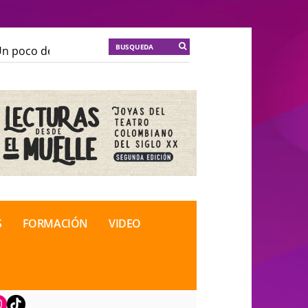
 poco de locura para la cordura
KT :: |
Soma Mnemosi
 poco de locura para la cordura
KT :: |
Soma Mnemosi
onal de Teatro Rosa
onal de Teatro Rosa
S
FORMACIÓN
VIDEO
book
nstagram
TikTok