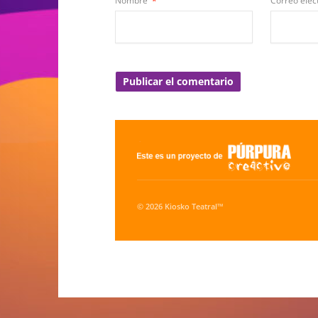
Nombre
*
Correo elec
© 2026 Kiosko Teatral™