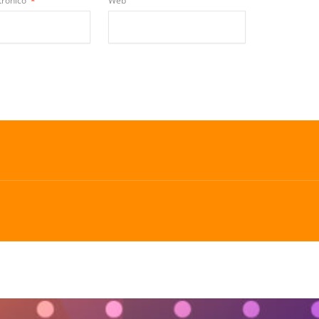
trónico
*
Web