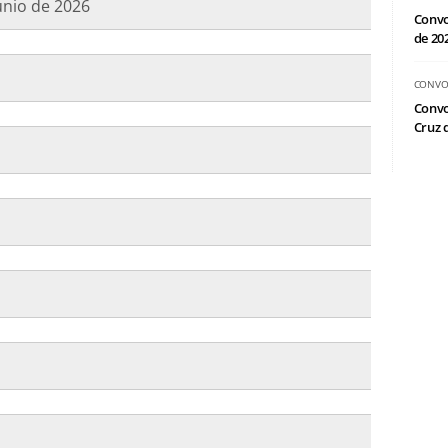
junio de 2026
Convo
de 20
CONVO
Convo
Cruz d