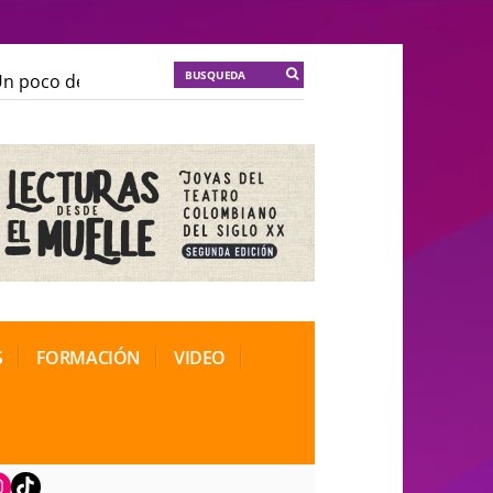
poco de locura para la cordura
KT :: |
Soma Mnemosin
poco de locura para la cordura
KT :: |
Soma Mnemosin
nal de Teatro Rosa
nal de Teatro Rosa
S
FORMACIÓN
VIDEO
book
nstagram
TikTok