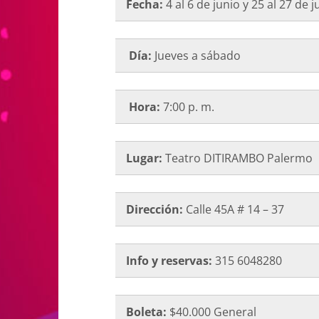
Fecha:
4 al 6 de junio y 25 al 27 de 
Día:
Jueves a sábado
Hora:
7:00 p. m.
Lugar:
Teatro DITIRAMBO Palermo
Dirección:
Calle 45A # 14 – 37
Info y reservas:
315 6048280
Boleta:
$40.000 General