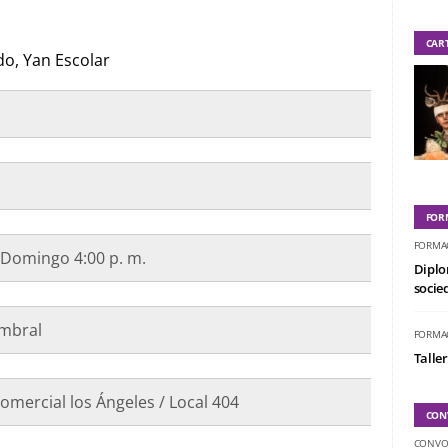
CAR
do, Yan Escolar
FOR
FORMA
 Domingo 4:00 p. m.
Diplo
socied
mbral
FORMA
Taller
comercial los Ángeles / Local 404
CON
CONVO