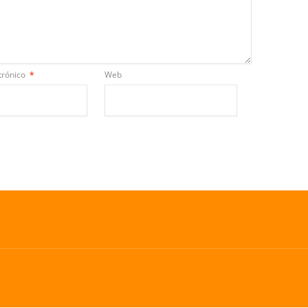
trónico
*
Web