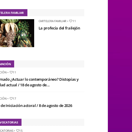
TELERA FAMILIAR
CARTELERA FAMILIAR
•
11
La profecía del frailejón
MACIÓN
CIÓN
•
11
mado ¿Actuar lo contemporáneo? Distopías y
ad actual / 18 de agosto de...
CIÓN
•
17
 de Iniciación actoral / 8 de agosto de 2026
VOCATORIAS
CATORIAS
•
15