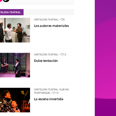
TELERA TEATRAL
CARTELERA TEATRAL
•
8
Los autores materiales
CARTELERA TEATRAL
•
13
Dulce tentación
CARTELERA TEATRAL
,
NUEVAS
TEMPORADAS
•
14
La escena invertida