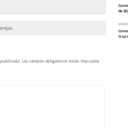
Convo
de 20
CONVO
Parejas
Convo
Cruz d
 publicada.
Los campos obligatorios están marcados