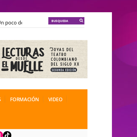
 poco de locura para la cordura
KT :: |
Soma Mnemosi
 poco de locura para la cordura
KT :: |
Soma Mnemosi
onal de Teatro Rosa
onal de Teatro Rosa
S
FORMACIÓN
VIDEO
book
nstagram
TikTok