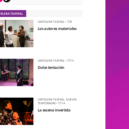
TELERA TEATRAL
CARTELERA TEATRAL
•
8
Los autores materiales
CARTELERA TEATRAL
•
13
Dulce tentación
CARTELERA TEATRAL
,
NUEVAS
TEMPORADAS
•
14
La escena invertida