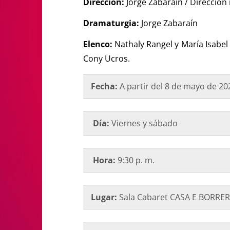
Dirección:
Jorge Zabaraín / Dirección
Dramaturgia:
Jorge Zabaraín
Elenco:
Nathaly Rangel y María Isabel 
Cony Ucros.
Fecha:
A partir del 8 de mayo de 20
Día:
Viernes y sábado
Hora:
9:30 p. m.
Lugar:
Sala Cabaret CASA E BORRE