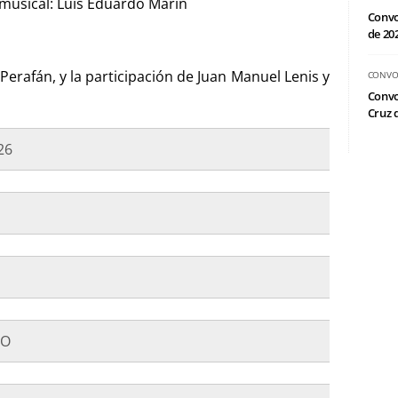
 musical: Luis Eduardo Marín
Convo
de 20
Perafán, y la participación de Juan Manuel Lenis y
CONVO
Convo
Cruz d
26
RO