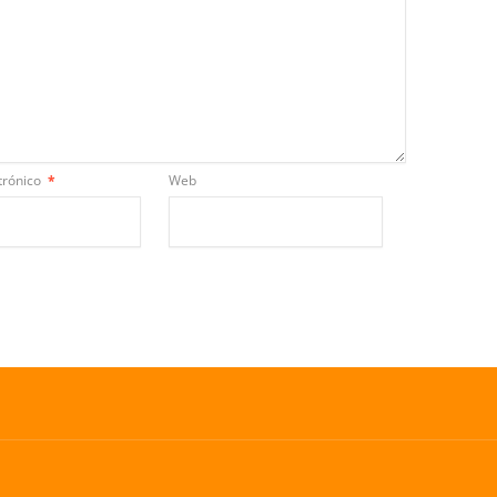
trónico
*
Web