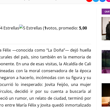
CAR
(
1
votos, promedio:
5,00
a Félix —conocida como “La Doña”— dejó huella
lturales del país, sino también en la memoria de
nente. En una de esas visitas, la Alcaldía de Cali
ineadas con la moral conservadora de la época
 negaron a hacerlo, incómodas con su figura y su
currió lo inesperado: Jovita Feijóo, una mujer
rculos, decidió ir por su cuenta a buscarla al
eció un rumor, un relato de ciudad, terminó por
ro entre María Félix y Jovita quedó inmortalizado