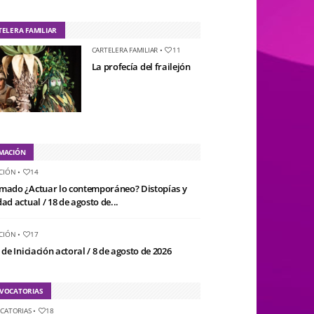
TELERA FAMILIAR
CARTELERA FAMILIAR
•
11
La profecía del frailejón
MACIÓN
CIÓN
•
14
mado ¿Actuar lo contemporáneo? Distopías y
ad actual / 18 de agosto de...
CIÓN
•
17
 de Iniciación actoral / 8 de agosto de 2026
VOCATORIAS
CATORIAS
•
18