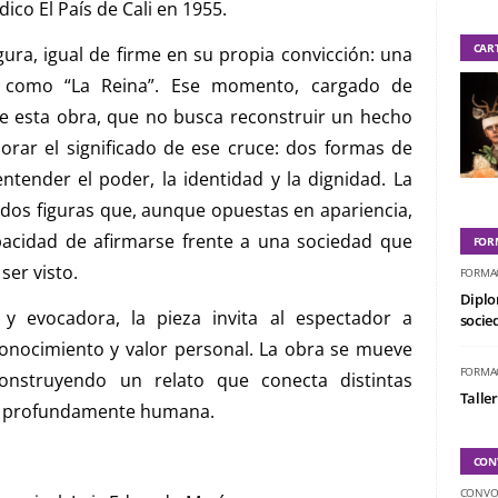
ico El País de Cali en 1955.
CAR
igura, igual de firme en su propia convicción: una
 como “La Reina”. Ese momento, cargado de
de esta obra, que no busca reconstruir un hecho
lorar el significado de ese cruce: dos formas de
tender el poder, la identidad y la dignidad. La
dos figuras que, aunque opuestas en apariencia,
acidad de afirmarse frente a una sociedad que
FOR
er visto.
FORMA
Diplo
 evocadora, la pieza invita al espectador a
socied
conocimiento y valor personal. La obra se mueve
FORMA
onstruyendo un relato que conecta distintas
Taller
ia profundamente humana.
CON
CONVO