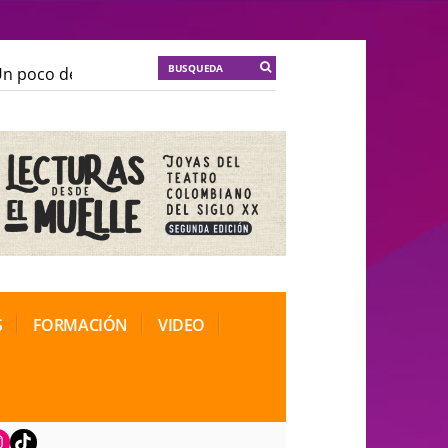
poco de locura para la cordura
KT :: |
Soma Mnemosi
poco de locura para la cordura
KT :: |
Soma Mnemosi
onal de Teatro Rosa
onal de Teatro Rosa
S
FORMACIÓN
VIDEO
book
nstagram
TikTok