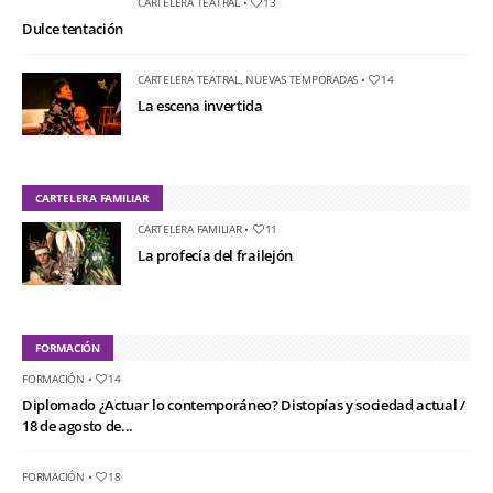
CARTELERA TEATRAL
•
13
Dulce tentación
CARTELERA TEATRAL
,
NUEVAS TEMPORADAS
•
14
La escena invertida
CARTELERA FAMILIAR
CARTELERA FAMILIAR
•
11
La profecía del frailejón
FORMACIÓN
FORMACIÓN
•
14
Diplomado ¿Actuar lo contemporáneo? Distopías y sociedad actual /
18 de agosto de...
FORMACIÓN
•
18