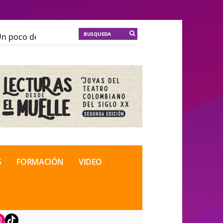
 poco de locura para la cordura
KT :: |
Soma Mnemosi
 poco de locura para la cordura
KT :: |
Soma Mnemosi
onal de Teatro Rosa
onal de Teatro Rosa
S
FORMACIÓN
VIDEO
book
nstagram
TikTok