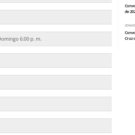
Convo
de 20
CONVO
Convo
Domingo 6:00 p. m.
Cruz d