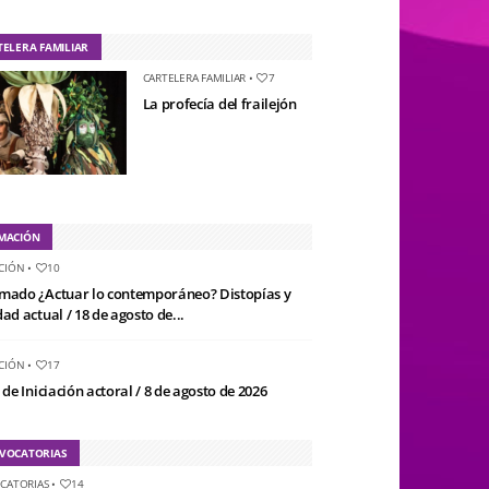
TELERA FAMILIAR
CARTELERA FAMILIAR
•
7
La profecía del frailejón
MACIÓN
CIÓN
•
10
mado ¿Actuar lo contemporáneo? Distopías y
ad actual / 18 de agosto de...
CIÓN
•
17
 de Iniciación actoral / 8 de agosto de 2026
VOCATORIAS
CATORIAS
•
14