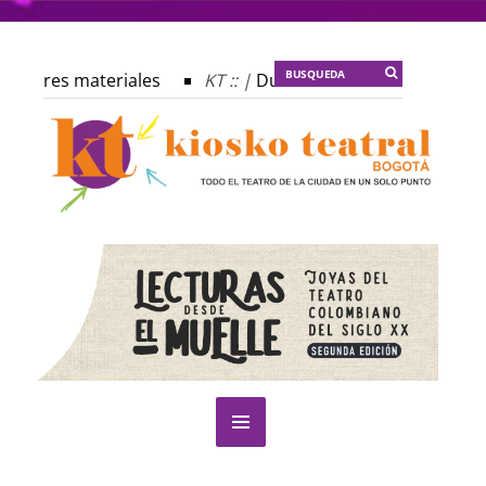
autores materiales
KT :: |
Dulce tentación
KT :: |
L
rofecía del frailejón
KT :: |
Spider-Marx y el ratón Bakun
lomado ¿Actuar lo contemporáneo? Distopías y sociedad act
estival Internacional de Teatro Rosa