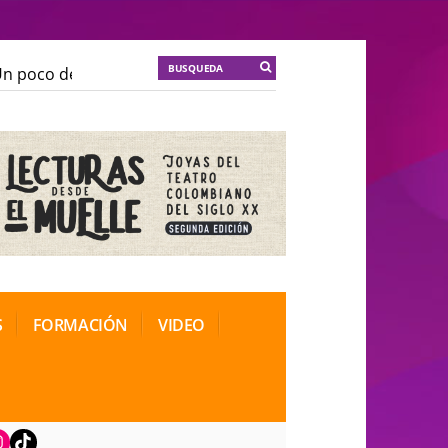
 poco de locura para la cordura
KT :: |
Soma Mnemosi
 poco de locura para la cordura
KT :: |
Soma Mnemosi
onal de Teatro Rosa
onal de Teatro Rosa
S
FORMACIÓN
VIDEO
book
nstagram
TikTok