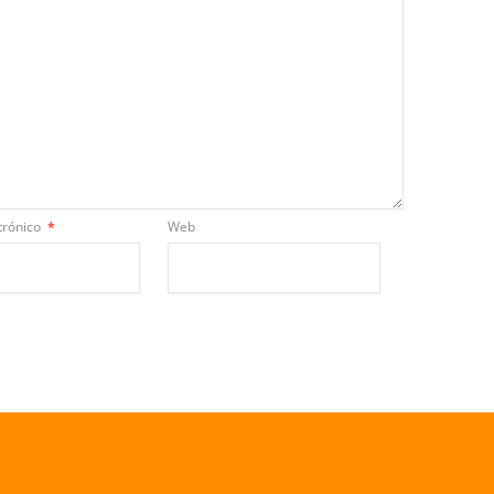
trónico
*
Web