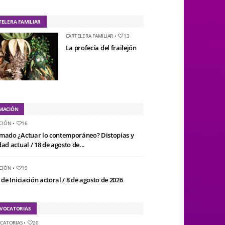
TELERA FAMILIAR
CARTELERA FAMILIAR
•
13
La profecía del frailejón
MACIÓN
CIÓN
•
16
mado ¿Actuar lo contemporáneo? Distopías y
ad actual / 18 de agosto de...
CIÓN
•
19
 de Iniciación actoral / 8 de agosto de 2026
VOCATORIAS
CATORIAS
•
20