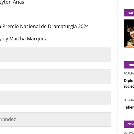
eyton Arias
CAR
ra Premio Nacional de Dramaturgia 2024
ayo y Martha Márquez
FOR
FORMA
Diplo
socied
FORMA
Taller
rnández
CON
CONVO