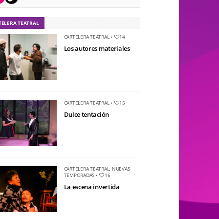
TELERA TEATRAL
CARTELERA TEATRAL
•
14
Los autores materiales
CARTELERA TEATRAL
•
15
Dulce tentación
CARTELERA TEATRAL
,
NUEVAS
TEMPORADAS
•
16
La escena invertida