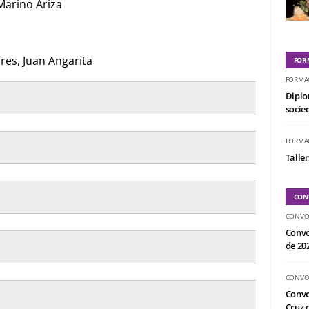
Marino Ariza
es, Juan Angarita
FOR
FORMA
Diplo
socied
FORMA
Taller
CON
CONVO
Convo
o
de 20
CONVO
Convo
Cruz d