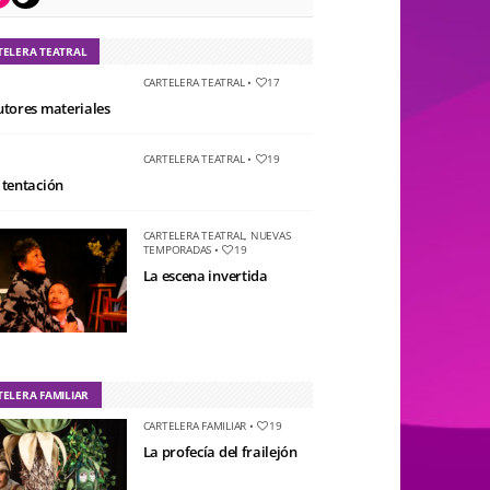
TELERA TEATRAL
CARTELERA TEATRAL
•
17
utores materiales
CARTELERA TEATRAL
•
19
 tentación
CARTELERA TEATRAL
,
NUEVAS
TEMPORADAS
•
19
La escena invertida
TELERA FAMILIAR
CARTELERA FAMILIAR
•
19
La profecía del frailejón