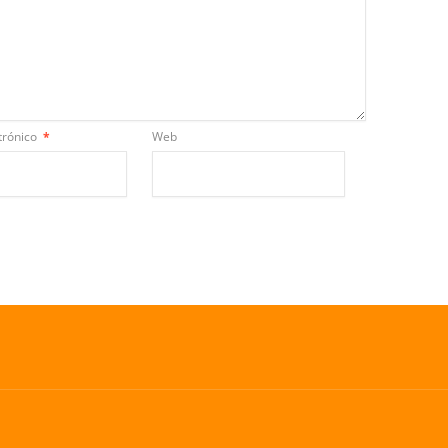
trónico
*
Web