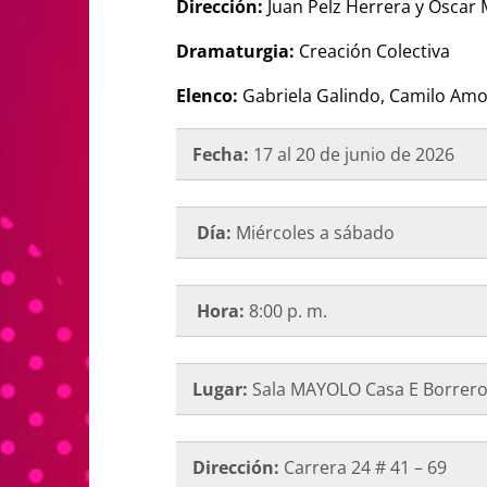
Dirección:
Juan Pelz Herrera y Óscar 
Dramaturgia:
Creación Colectiva
Elenco:
Gabriela Galindo, Camilo Amor
Fecha:
17 al 20 de junio de 2026
Día:
Miércoles a sábado
Hora:
8:00 p. m.
Lugar:
Sala MAYOLO Casa E Borrer
Dirección:
Carrera 24 # 41 – 69