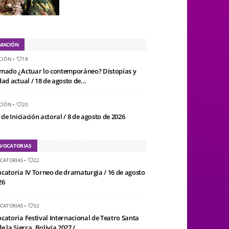
MACIÓN
CIÓN
•
18
mado ¿Actuar lo contemporáneo? Distopías y
ad actual / 18 de agosto de...
CIÓN
•
20
 de Iniciación actoral / 8 de agosto de 2026
VOCATORIAS
CATORIAS
•
22
catoria IV Torneo de dramaturgia / 16 de agosto
26
CATORIAS
•
32
catoria Festival Internacional de Teatro Santa
e la Sierra, Bolivia 2027 /...