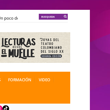
 poco de locura para la cordura
KT :: |
Soma Mnemosi
 poco de locura para la cordura
KT :: |
Soma Mnemosi
onal de Teatro Rosa
onal de Teatro Rosa
S
FORMACIÓN
VIDEO
book
nstagram
TikTok