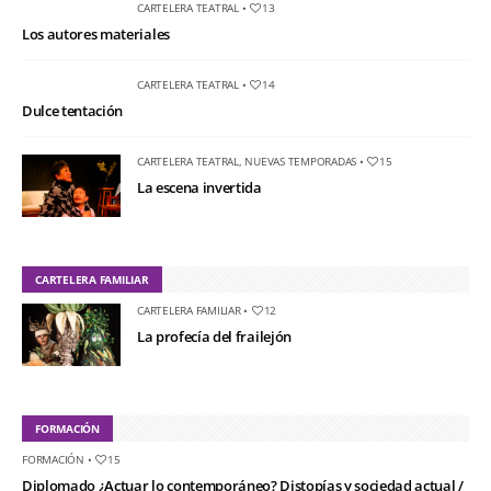
CARTELERA TEATRAL
•
13
Los autores materiales
CARTELERA TEATRAL
•
14
Dulce tentación
CARTELERA TEATRAL
,
NUEVAS TEMPORADAS
•
15
La escena invertida
CARTELERA FAMILIAR
CARTELERA FAMILIAR
•
12
La profecía del frailejón
FORMACIÓN
FORMACIÓN
•
15
Diplomado ¿Actuar lo contemporáneo? Distopías y sociedad actual /