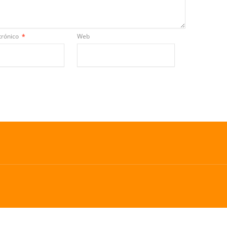
trónico
*
Web