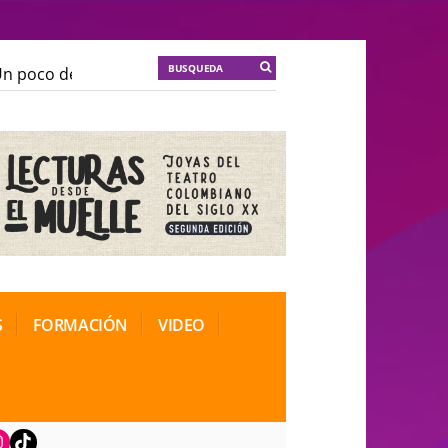
poco de locura para la cordura
KT :: |
Soma Mnemosin
poco de locura para la cordura
KT :: |
Soma Mnemosin
nal de Teatro Rosa
nal de Teatro Rosa
S
FORMACIÓN
VIDEO
book
nstagram
TikTok