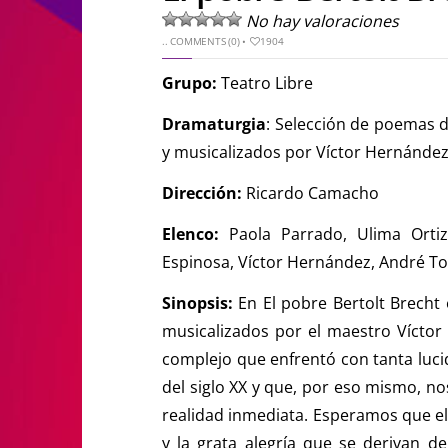
No hay valoraciones
..
COMMENTS (0)
•
1904
Grupo:
Teatro Libre
Dramaturgia
: Selección de poemas d
y musicalizados por Víctor Hernánde
Dirección:
Ricardo Camacho
Elenco:
Paola Parrado, Ulima Ortiz
Espinosa, Víctor Hernández, André To
Sinopsis:
En El pobre Bertolt Brecht
musicalizados por el maestro Vícto
complejo que enfrentó con tanta lucid
del siglo XX y que, por eso mismo, no
realidad inmediata. Esperamos que el 
y la grata alegría que se derivan de