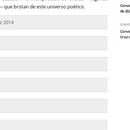
Convo
— que brotan de este universo poético.
de 20
de 2014
CONVO
Convo
Cruz d