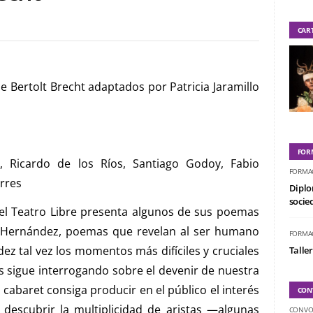
CAR
e Bertolt Brecht adaptados por Patricia Jaramillo
z
FOR
, Ricardo de los Ríos, Santiago Godoy, Fabio
FORMA
rres
Diplo
socied
 el Teatro Libre presenta algunos de sus poemas
r Hernández, poemas que revelan al ser humano
FORMA
ez tal vez los momentos más difíciles y cruciales
Taller
s sigue interrogando sobre el devenir de nuestra
cabaret consiga producir en el público el interés
CON
 descubrir la multiplicidad de aristas —algunas
CONVO