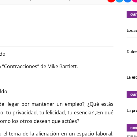
CAR
Los a
Dulce
ldo
a “Contracciones” de Mike Bartlett.
La es
aldo
CAR
e llegar por mantener un empleo?, ¿Qué estás
La pro
o: tu privacidad, tu felicidad, tu esencia? ¿En qué
como los otros desean que actúes?
FOR
 el tema de la alienación en un espacio laboral.
FORMA