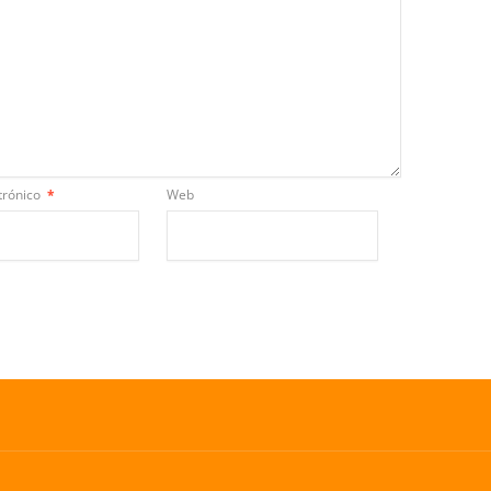
trónico
*
Web