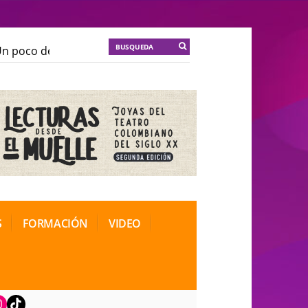
 poco de locura para la cordura
KT :: |
Soma Mnemosi
 poco de locura para la cordura
KT :: |
Soma Mnemosi
onal de Teatro Rosa
onal de Teatro Rosa
S
FORMACIÓN
VIDEO
book
nstagram
TikTok