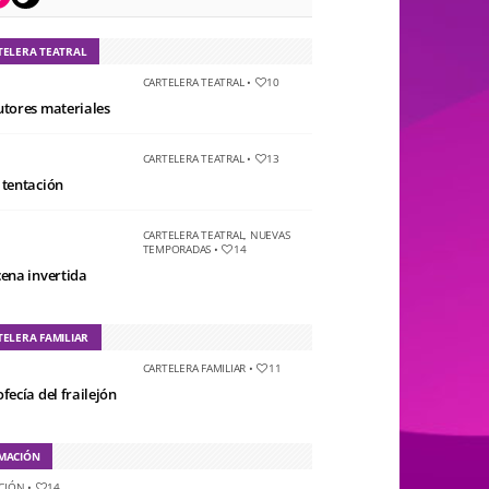
TELERA TEATRAL
CARTELERA TEATRAL
•
10
utores materiales
CARTELERA TEATRAL
•
13
 tentación
CARTELERA TEATRAL
,
NUEVAS
TEMPORADAS
•
14
cena invertida
TELERA FAMILIAR
CARTELERA FAMILIAR
•
11
fecía del frailejón
MACIÓN
CIÓN
•
14