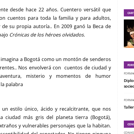
cente desde hace 22 años. Cuentero versátil que
CAR
on cuentos para toda la familia y para adultos,
y de su propia autoría.. En 2009 ganó la Beca de
bajo
Crónicas de los héroes olvidados.
 Se imagina a Bogotá como un montón de senderos
FOR
erentes.. Nos envolverá con cuentos de ciudad y
FORMA
as aventura, misterio y momentos de humor
Diplo
la palabra
socied
FORMA
Taller
un estilo único, ácido y recalcitrante, que nos
a ciudad más gris del planeta tierra (Bogotá),
CON
xtraños y vulnerables personajes que la habitan.
CONVO
usceptibilidad del espectador. No tienen ninguna