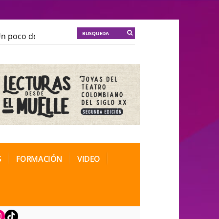
poco de locura para la cordura
KT :: |
Soma Mnemosi
poco de locura para la cordura
KT :: |
Soma Mnemosi
onal de Teatro Rosa
onal de Teatro Rosa
S
FORMACIÓN
VIDEO
book
nstagram
TikTok