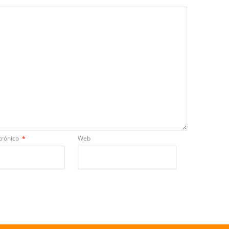
trónico
*
Web