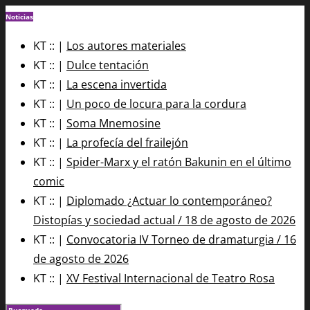
Noticias
KT :: |
Los autores materiales
KT :: |
Dulce tentación
KT :: |
La escena invertida
KT :: |
Un poco de locura para la cordura
KT :: |
Soma Mnemosine
KT :: |
La profecía del frailejón
KT :: |
Spider-Marx y el ratón Bakunin en el último
comic
KT :: |
Diplomado ¿Actuar lo contemporáneo?
Distopías y sociedad actual / 18 de agosto de 2026
KT :: |
Convocatoria IV Torneo de dramaturgia / 16
de agosto de 2026
KT :: |
XV Festival Internacional de Teatro Rosa