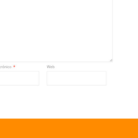
trónico
*
Web