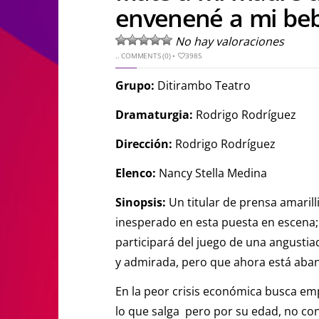
envenené a mi bebé
No hay valoraciones
..
COMMENTS (0)
•
3985
Grupo:
Ditirambo Teatro
Dramaturgia:
Rodrigo Rodríguez
Dirección:
Rodrigo Rodríguez
Elenco:
Nancy Stella Medina
Sinopsis:
Un titular de prensa amaril
inesperado en esta puesta en escena; 
participará del juego de una angusti
y admirada, pero que ahora está aba
En la peor crisis económica busca emp
lo que salga pero por su edad, no con