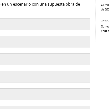
 en un escenario con una supuesta obra de
Convo
de 20
CONVO
Convo
Cruz d