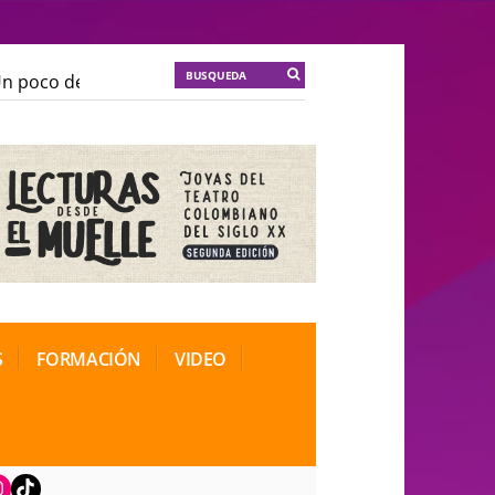
poco de locura para la cordura
KT :: |
Soma Mnemosin
poco de locura para la cordura
KT :: |
Soma Mnemosin
nal de Teatro Rosa
nal de Teatro Rosa
S
FORMACIÓN
VIDEO
book
nstagram
TikTok