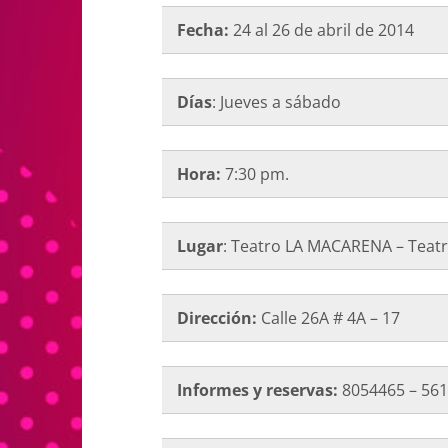
Fecha:
24 al 26 de abril de 2014
Días
: Jueves a sábado
Hora:
7:30 pm.
Lugar
: Teatro LA MACARENA – Teat
Dirección:
Calle 26A # 4A – 17
Informes y reservas:
8054465 – 56