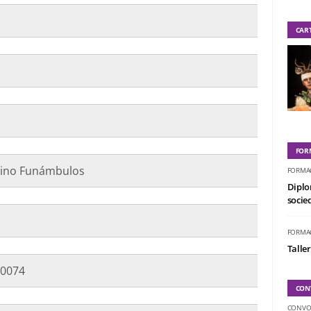
CAR
FOR
rino Funámbulos
FORMA
Diplo
socied
FORMA
Taller
10074
CON
CONVO