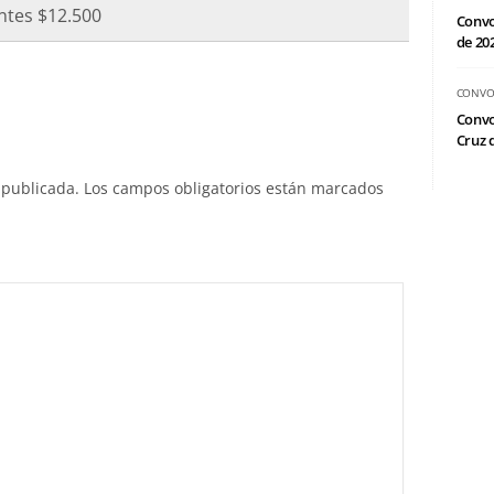
ntes $12.500
Convo
de 20
CONVO
Convo
Cruz d
 publicada.
Los campos obligatorios están marcados