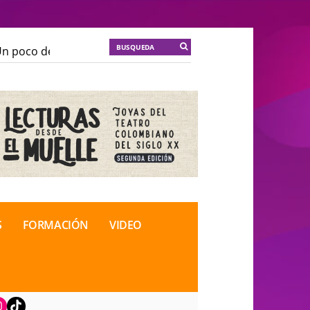
 poco de locura para la cordura
KT :: |
Soma Mnemosi
 poco de locura para la cordura
KT :: |
Soma Mnemosi
onal de Teatro Rosa
onal de Teatro Rosa
S
FORMACIÓN
VIDEO
book
nstagram
TikTok