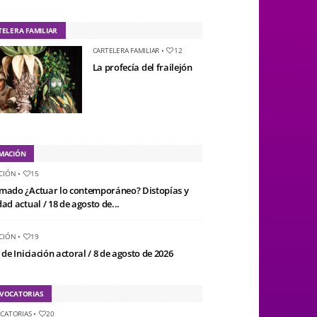
TELERA FAMILIAR
CARTELERA FAMILIAR
•
12
La profecía del frailejón
MACIÓN
CIÓN
•
15
mado ¿Actuar lo contemporáneo? Distopías y
ad actual / 18 de agosto de...
CIÓN
•
19
 de Iniciación actoral / 8 de agosto de 2026
VOCATORIAS
CATORIAS
•
20