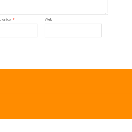
trónico
*
Web