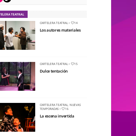
TELERA TEATRAL
CARTELERA TEATRAL
•
14
Los autores materiales
CARTELERA TEATRAL
•
15
Dulce tentación
CARTELERA TEATRAL
,
NUEVAS
TEMPORADAS
•
16
La escena invertida