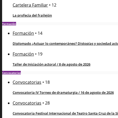
Cartelera Familiar
•
12
La profecía del frailejón
Formación
Formación
•
14
Diplomado ¿Actuar lo contemporáneo? Distopías y sociedad actua
Formación
•
19
Taller de Iniciación actoral / 8 de agosto de 2026
Convocatorias
Convocatorias
•
18
Convocatoria IV Torneo de dramaturgia / 16 de agosto de 2026
Convocatorias
•
28
Convocatoria Festival Internacional de Teatro Santa Cruz de la Sie