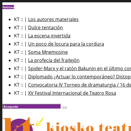
Noticias
KT :: |
Los autores materiales
KT :: |
Dulce tentación
KT :: |
La escena invertida
KT :: |
Un poco de locura para la cordura
KT :: |
Soma Mnemosine
KT :: |
La profecía del frailejón
KT :: |
Spider-Marx y el ratón Bakunin en el último co
KT :: |
Diplomado ¿Actuar lo contemporáneo? Distopía
KT :: |
Convocatoria IV Torneo de dramaturgia / 16 d
KT :: |
XV Festival Internacional de Teatro Rosa