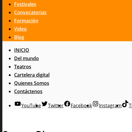
Festivales
Convocatorias
Formación
Video
Blog
INICIO
Del mundo
Teatros
Cartelera digital
Quienes Somos
Contáctenos
YouTube
Twitter
Facebook
Instagram
T