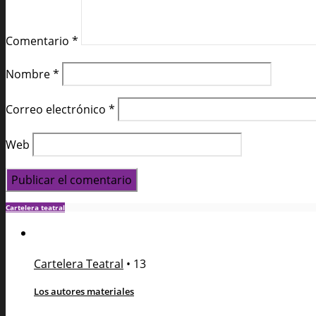
Comentario
*
Nombre
*
Correo electrónico
*
Web
Cartelera teatral
Cartelera Teatral
•
13
Los autores materiales