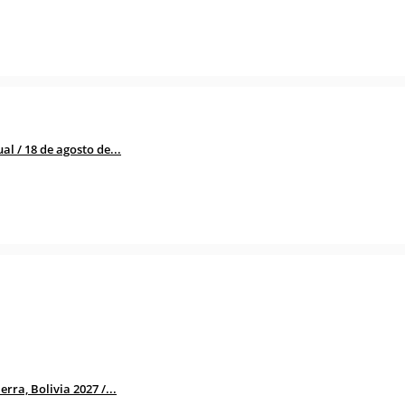
l / 18 de agosto de...
rra, Bolivia 2027 /...