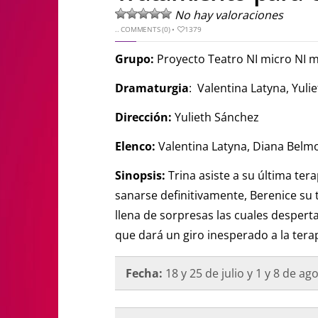
No hay valoraciones
..
COMMENTS (0)
•
1379
Grupo:
Proyecto Teatro NI micro NI 
Dramaturgia
: Valentina Latyna, Yuli
Dirección:
Yulieth Sánchez
Elenco:
Valentina Latyna, Diana Belm
Sinopsis:
Trina asiste a su última tera
sanarse definitivamente, Berenice su
llena de sorpresas las cuales despert
que dará un giro inesperado a la tera
Fecha:
18 y 25 de julio y 1 y 8 de a