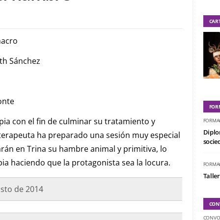
CAR
macro
eth Sánchez
onte
FOR
pia con el fin de culminar su tratamiento y
FORMA
Diplo
 terapeuta ha preparado una sesión muy especial
socied
arán en Trina su hambre animal y primitiva, lo
pia haciendo que la protagonista sea la locura.
FORMA
Taller
gosto de 2014
CON
CONVO