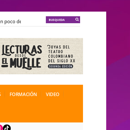
poco de locura para la cordura
KT :: |
Soma Mnemosin
poco de locura para la cordura
KT :: |
Soma Mnemosin
nal de Teatro Rosa
nal de Teatro Rosa
S
FORMACIÓN
VIDEO
book
nstagram
TikTok